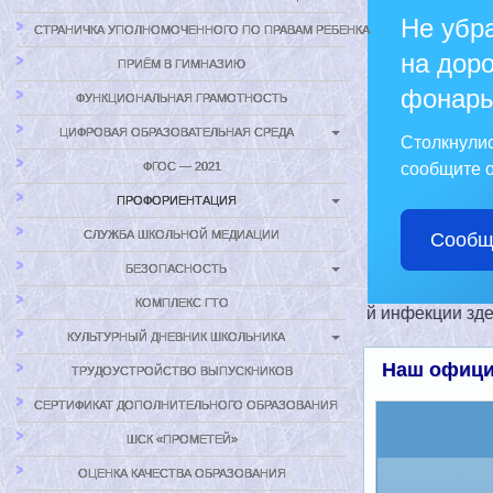
Не убр
СТРАНИЧКА УПОЛНОМОЧЕННОГО ПО ПРАВАМ РЕБЕНКА
на доро
ПРИЁМ В ГИМНАЗИЮ
фонарь
ФУНКЦИОНАЛЬНАЯ ГРАМОТНОСТЬ
ЦИФРОВАЯ ОБРАЗОВАТЕЛЬНАЯ СРЕДА
Столкнули
сообщите о
ФГОС — 2021
ПРОФОРИЕНТАЦИЯ
СЛУЖБА ШКОЛЬНОЙ МЕДИАЦИИ
Сообщ
БЕЗОПАСНОСТЬ
КОМПЛЕКС ГТО
ция о профилактике коронавирусной инфекции здесь
КУЛЬТУРНЫЙ ДНЕВНИК ШКОЛЬНИКА
Наш офици
ТРУДОУСТРОЙСТВО ВЫПУСКНИКОВ
СЕРТИФИКАТ ДОПОЛНИТЕЛЬНОГО ОБРАЗОВАНИЯ
ШСК «ПРОМЕТЕЙ»
ОЦЕНКА КАЧЕСТВА ОБРАЗОВАНИЯ