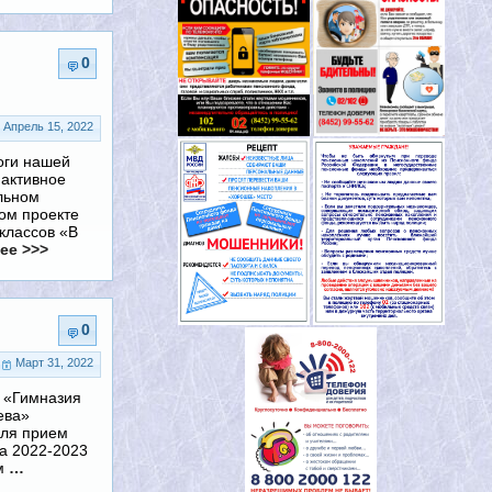
0
Апрель 15, 2022
оги нашей
 активное
льном
ом проекте
 классов «В
ее >>>
0
Март 31, 2022
 «Гимназия
ева»
еля прием
на 2022-2023
ем
…