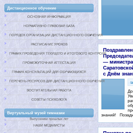
Дистанционное обучение
ОСНОВНАЯ ИНФОРМАЦИЯ
НОРМАТИВНО-ПРАВОВАЯ БАЗА
ПОРЯДОК ОРГАНИЗАЦИИ ДИСТАНЦИОННОГО ОБУЧЕНИЯ
РАСПИСАНИЕ УРОКОВ
Поздравлен
ГРАФИК ПРОВЕДЕНИЯ ТЕКУЩЕГО И ИТОГОВОГО КОНТРОЛЯ
Председате
— министра
ПРОМЕЖУТОЧНАЯ АТТЕСТАЦИЯ
Саратовско
ГРАФИК КОНСУЛЬТАЦИЙ ДЛЯ ОБУЧАЮЩИХСЯ
с Днём зна
ПЕРЕЧЕНЬ РЕСУРСОВ ДЛЯ ДИСТАНЦИОННОГО ОБУЧЕНИЯ
ВОСПИТАТЕЛЬНАЯ РАБОТА
До
Ув
СОВЕТЫ ПСИХОЛОГА
ра
об
пр
Виртуальный музей гимназии
знаний! Позад
Выпускники прошлых лет
НАШИ МЕДАЛИСТЫ