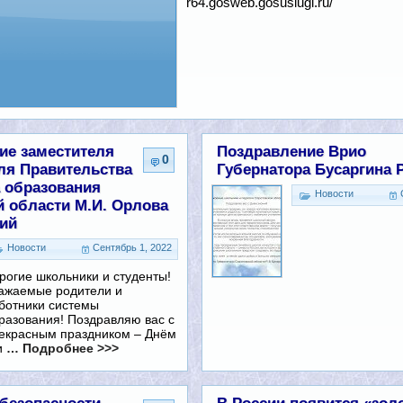
r64.gosweb.gosuslugi.ru/
ие заместителя
Поздравление Врио
0
ля Правительства
Губернатора Бусаргина Р
 образования
Новости
й области М.И. Орлова
ний
Новости
Сентябрь 1, 2022
рогие школьники и студенты!
ажаемые родители и
ботники системы
разования! Поздравляю вас с
екрасным праздником – Днём
и
… Подробнее >>>