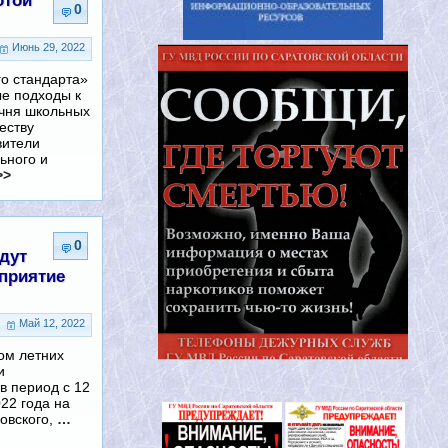
отой
0
Июнь 29, 2022
го стандарта»
ые подходы к
чня школьных
еству
вители
ьного и
>>
0
дут
приятие
Май 12, 2022
 летних
и
в период с 12
22 года на
овского,
…