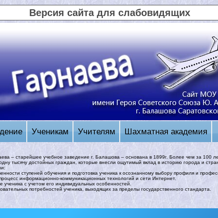
Версия сайта для слабовидящих
дение
Ученикам
Учителям
Шахматная академия
аева – старейшее учебное заведение г. Балашова – основана в 1899г. Более чем за 100 л
одну тысячу достойных граждан, которые внесли ощутимый вклад в историю города и стра
ии:
енности ступеней обучения и подготовка ученика к осознанному выбору профиля и профес
 процесс информационно-коммуникационных технологий и сети Интернет.
е ученика с учетом его индивидуальных особенностей.
овательных потребностей ученика, выходящих за пределы государственного стандарта.