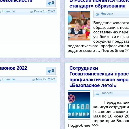
 безопасности
В России появится «зол
0
стандарт» образования
Новости
Июль 15, 2022
Новости
Введение «золото
образования: нов
составлению пере
учебников и их кач
обсудили предста
педагогического, профессионал
родительского
… Подробнее >
звонок 2022
Сотрудники
0
Госавтоинспекции прове
профилактическое меро
Новости
Май 22, 2022
«Безопасное лето!»
Новости
Перед началом
каникул сотрудник
Госавтоинспекции 
мая по 16 июня 20
территории Балаш
Подробнее >>>