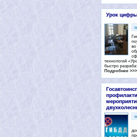
Урок цифр
Ги
по
во
об
сф
технологий «Ур
быстро разраб
Подробнее >>>
Госавтоинс
профилакти
мероприяти
двухколесн
В
до
пр