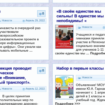
ы
«В своём единстве мы
0
сильны! В единстве мы
непобедимы! «
Новости
Апрель 29, 2022
Новости
мназисты в очередной раз
участвовали
Учащиеся и педаг
 всероссийском
гимназии приняли
разовательном проекте в
участие в Региона
ере информационных
социально-значим
ок цифры». Они узнали как
для учеников 1-11
атывать мобильные
…
своём единстве мы
… Подробн
пекция проводит
Набор в первые классы
0
ческое
е «Внимание,
Новости
ый транспорт!».
Объявление! МОУ
имени Ю.А. Гарна
Новости
Апрель 12, 2022
начинает с 1 апр
детей в 1 классы 
 целях принятия
учебный год. Жд
полнительных мер по
Подробнее >>>
едупреждению дорожно-