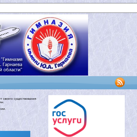
ет своего существования
ны.
сии.