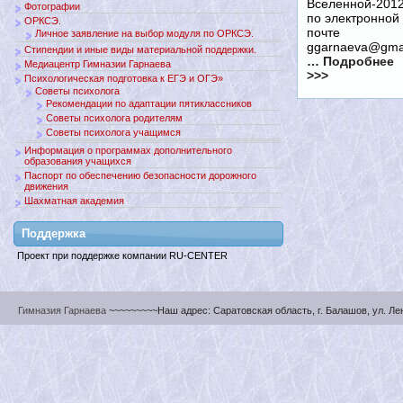
Вселенной-201
Фотографии
по электронной
ОРКСЭ.
почте
Личное заявление на выбор модуля по ОРКСЭ.
ggarnaeva@gma
Стипендии и иные виды материальной поддержки.
… Подробнее
Медиацентр Гимназии Гарнаева
>>>
Психологическая подготовка к ЕГЭ и ОГЭ»
Советы психолога
Рекомендации по адаптации пятиклассников
Советы психолога родителям
Советы психолога учащимся
Информация о программах дополнительного
образования учащихся
Паспорт по обеспечению безопасности дорожного
движения
Шахматная академия
Поддержкa
Проект при поддержке компании RU-CENTER
Гимназия Гарнаева
~~~~~~~~~Наш адрес: Саратовская область, г. Балашов, ул. Ленин