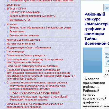
Положение детского объединения «Город радости».
Дневник.ру
ЕГЭ 11 и ОГЭ 9
Предметные олимпиады
Районный
Всероссийские проверочные работы
конкурс
Материалы ОГЭ.
компьютер
История
Вехи истории образования в Балашовском уезде
графики и
Выпускники
анимации
Его имя носит гимназия
Тайны
Конкурсы для гимназистов
Вселенной-
Методическая копилка
Модернизация общего образования
Наши награды
Апре
Положение о Совете учащихся
5, 20
Противодействие терроризму и экстремизму
(агитационные материалы)
Н
Реализация антикоррупционной политики
Социально-психологическое тестирование
С 
обучающихся, направленное на раннее выявление
по
немедицинского потребления наркотических средств и
16 апреля
психотропных веществ
принимаются
Страничка Уполномоченного по правам ребенка
Консультация для родителей «Профилактика
работы на
жестокого обращения с детьми»
Районный
ПРАВА И ОБЯЗАННОСТИ РОДИТЕЛЕЙ
конкурс
Уполномоченным при Президенте Российской
компьютерной
Федерации по правам ребенка
графики и
Уполномоченный по защите прав участников
анимации «Тай
образовательного процесса