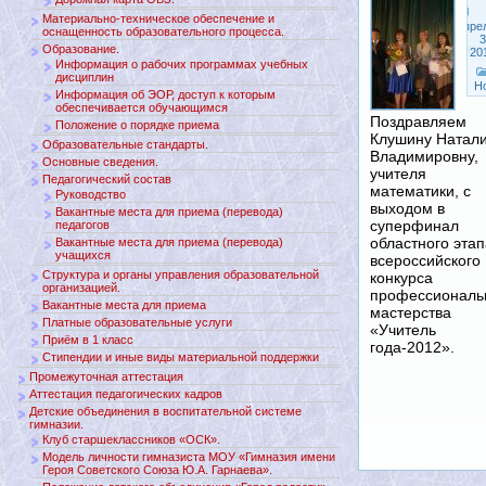
Материально-техническое обеспечение и
Апре
оснащенность образовательного процесса.
3
Образование.
20
Информация о рабочих программах учебных
дисциплин
Н
Информация об ЭОР, доступ к которым
обеспечивается обучающимся
Поздравляем
Положение о порядке приема
Клушину Натал
Образовательные стандарты.
Владимировну,
Основные сведения.
учителя
Педагогический состав
математики, с
Руководство
выходом в
Вакантные места для приема (перевода)
суперфинал
педагогов
областного этап
Вакантные места для приема (перевода)
учащихся
всероссийского
Структура и органы управления образовательной
конкурса
организацией.
профессиональ
Вакантные места для приема
мастерства
Платные образовательные услуги
«Учитель
Приём в 1 класс
года-2012».
Стипендии и иные виды материальной поддержки
Промежуточная аттестация
Аттестация педагогических кадров
Детские объединения в воспитательной системе
гимназии.
Клуб старшеклассников «ОСК».
Модель личности гимназиста МОУ «Гимназия имени
Героя Советского Союза Ю.А. Гарнаева».