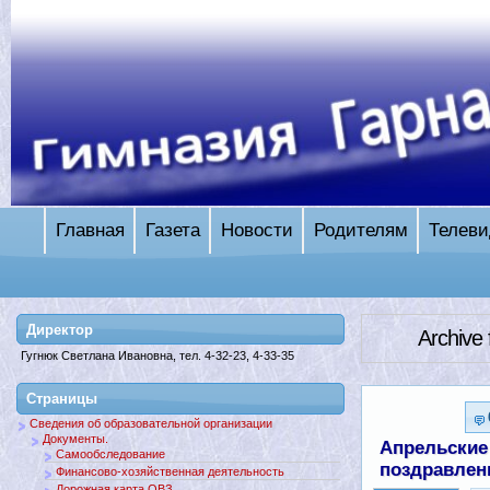
Главная
Газета
Новости
Родителям
Телеви
Директор
Archive
Гугнюк Светлана Ивановна, тел. 4-32-23, 4-33-35
Страницы
Сведения об образовательной организации
Документы.
Апрельские
Самообследование
поздравлен
Финансово-хозяйственная деятельность
Дорожная карта ОВЗ.