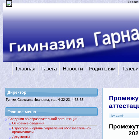
Версия
Главная
Газета
Новости
Родителям
Телеви
Директор
Промежу
Гугнюк Светлана Ивановна, тел. 4-32-23, 4-33-35
аттестац
Главное меню
by admin
Сведения об образовательной организации
Основные сведения
Промежут
Структура и органы управления образовательной
организацией
202
Документы