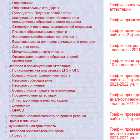
Образование
График консуль
Образовательные стандарты
аттестации
Руководство, Педагогический состав
Материально-техническое обеспечение и
График промежу
оснащенность образовательного процесса
Стипендии и иные виды материальной поддержки
График админи
Платные образовательные услуги
работ за 2 трим
Финансово-хозяйственная деятельность
Вакантные места для приема учащихся и педагогов
График контрол
Доступная среда
классах на 2021
Международное сотрудничество
Организация питания в образовательной
организации
График монитор
10-х классах в 
Итоговая и промежуточная аттестация
Психологическая подготовка к ЕГЭ и ОГЭ»
Всероссийские проверочные работы
График проведе
работ за 1 три
Итоговое собеседование
2021-2022 уч. г.
Итоговое сочинение
Всероссийские предметные олимпиады
График провед
Промежуточная аттестация
диагностически
Аттестация педагогических кадров
классах 2021-20
Дневник.ру
ОРКСЭ
График проведе
Страничка Уполномоченного по правам ребенка
работ за 1 триме
Приём в гимназию
Функциональная грамотность
График провед
Цифровая образовательная среда
диагностических
Новости
2021-2022 уч. г.