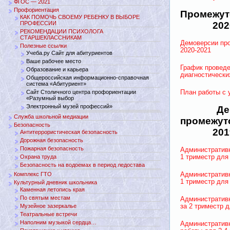
ФГОС — 2021
Профориентация
Промежут
КАК ПОМОЧЬ СВОЕМУ РЕБЕНКУ В ВЫБОРЕ
ПРОФЕССИИ
202
РЕКОМЕНДАЦИИ ПСИХОЛОГА
СТАРШЕКЛАССНИКАМ
Демоверсии пр
Полезные ссылки
2020-2021
Учеба.ру Сайт для абитуриентов
Ваше рабочее место
График провед
Образование и карьера
диагностически
Общероссийская информационно-справочная
система «Абитуриент»
Сайт Столичного центра профориентации
План работы с 
«Разумный выбор
Электронный музей профессий»
Де
Служба школьной медиации
промежут
Безопасность
201
Антитеррористическая безопасность
Дорожная безопасность
Пожарная безопасность
Административн
Охрана труда
1 триместр для
Безопасность на водоемах в период ледостава
Комплекс ГТО
Административн
1 триместр для
Культурный дневник школьника
Каменная летопись края
По святым местам
Административ
Музейное зазеркалье
за 2 триместр д
Театральные встречи
Наполним музыкой сердца…
Административ