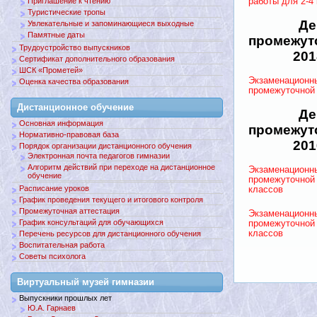
Приглашение к чтению
работы для 2-4
Туристические тропы
Де
Увлекательные и запоминающиеся выходные
Памятные даты
промежут
Трудоустройство выпускников
201
Сертификат дополнительного образования
ШСК «Прометей»
Экзаменационн
Оценка качества образования
промежуточной 
Дистанционное обучение
Де
Основная информация
промежут
Нормативно-правовая база
201
Порядок организации дистанционного обучения
Электронная почта педагогов гимназии
Алгоритм действий при переходе на дистанционное
Экзаменационн
обучение
промежуточной 
Расписание уроков
классов
График проведения текущего и итогового контроля
Промежуточная аттестация
Экзаменационн
График консультаций для обучающихся
промежуточной 
классов
Перечень ресурсов для дистанционного обучения
Воспитательная работа
Советы психолога
Виртуальный музей гимназии
Выпускники прошлых лет
Ю.А. Гарнаев