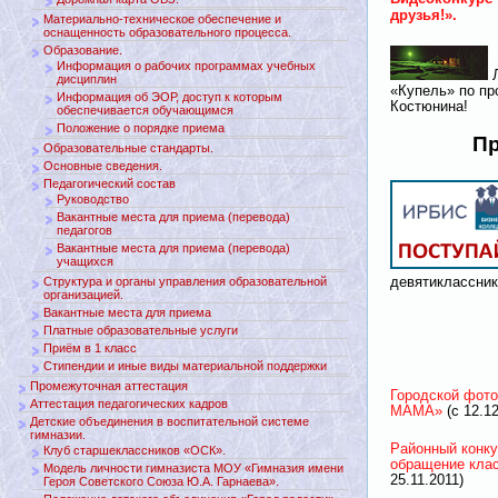
друзья!».
Материально-техническое обеспечение и
оснащенность образовательного процесса.
Образование.
Информация о рабочих программах учебных
Л
дисциплин
«Купель» по пр
Информация об ЭОР, доступ к которым
Костюнина!
обеспечивается обучающимся
Положение о порядке приема
П
Образовательные стандарты.
Основные сведения.
Педагогический состав
Руководство
Вакантные места для приема (перевода)
педагогов
Вакантные места для приема (перевода)
учащихся
Структура и органы управления образовательной
девятиклассник
организацией.
Вакантные места для приема
Платные образовательные услуги
Приём в 1 класс
Стипендии и иные виды материальной поддержки
Промежуточная аттестация
Городской фо
Аттестация педагогических кадров
МАМА»
(с 12.12
Детские объединения в воспитательной системе
гимназии.
Районный конку
Клуб старшеклассников «ОСК».
обращение кла
Модель личности гимназиста МОУ «Гимназия имени
25.11.2011)
Героя Советского Союза Ю.А. Гарнаева».