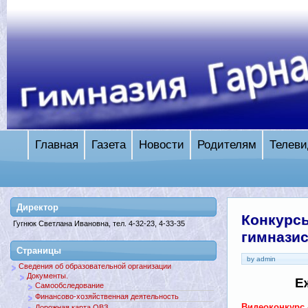
Главная
Газета
Новости
Родителям
Телеви
Директор
Конкурс
Гугнюк Светлана Ивановна, тел. 4-32-23, 4-33-35
гимнази
Страницы
by admin
Сведения об образовательной организации
Документы.
Е
Самообследование
Финансово-хозяйственная деятельность
Видеоконкурс 
Дорожная карта ОВЗ.