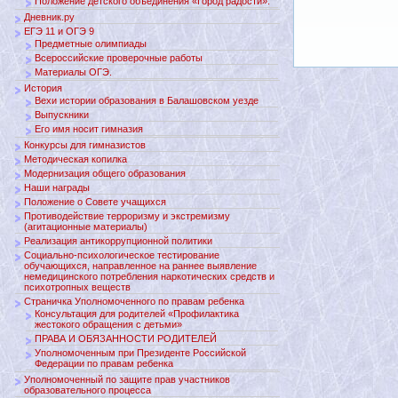
Положение детского объединения «Город радости».
Дневник.ру
ЕГЭ 11 и ОГЭ 9
Предметные олимпиады
Всероссийские проверочные работы
Материалы ОГЭ.
История
Вехи истории образования в Балашовском уезде
Выпускники
Его имя носит гимназия
Конкурсы для гимназистов
Методическая копилка
Модернизация общего образования
Наши награды
Положение о Совете учащихся
Противодействие терроризму и экстремизму
(агитационные материалы)
Реализация антикоррупционной политики
Социально-психологическое тестирование
обучающихся, направленное на раннее выявление
немедицинского потребления наркотических средств и
психотропных веществ
Страничка Уполномоченного по правам ребенка
Консультация для родителей «Профилактика
жестокого обращения с детьми»
ПРАВА И ОБЯЗАННОСТИ РОДИТЕЛЕЙ
Уполномоченным при Президенте Российской
Федерации по правам ребенка
Уполномоченный по защите прав участников
образовательного процесса