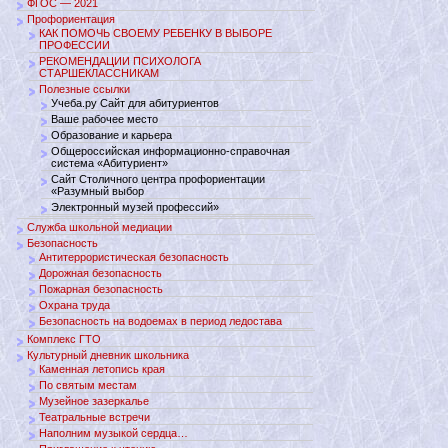
ФГОС — 2021
Профориентация
КАК ПОМОЧЬ СВОЕМУ РЕБЕНКУ В ВЫБОРЕ
ПРОФЕССИИ
РЕКОМЕНДАЦИИ ПСИХОЛОГА
СТАРШЕКЛАССНИКАМ
Полезные ссылки
Учеба.ру Сайт для абитуриентов
Ваше рабочее место
Образование и карьера
Общероссийская информационно-справочная
система «Абитуриент»
Сайт Столичного центра профориентации
«Разумный выбор
Электронный музей профессий»
Служба школьной медиации
Безопасность
Антитеррористическая безопасность
Дорожная безопасность
Пожарная безопасность
Охрана труда
Безопасность на водоемах в период ледостава
Комплекс ГТО
Культурный дневник школьника
Каменная летопись края
По святым местам
Музейное зазеркалье
Театральные встречи
Наполним музыкой сердца…