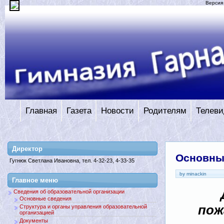
Версия
Главная
Газета
Новости
Родителям
Телеви
Директор
Основны
Гугнюк Светлана Ивановна, тел. 4-32-23, 4-33-35
by minackin
Главное меню
Сведения об образовательной организации
Основные сведения
пож
Структура и органы управления образовательной
организацией
Документы