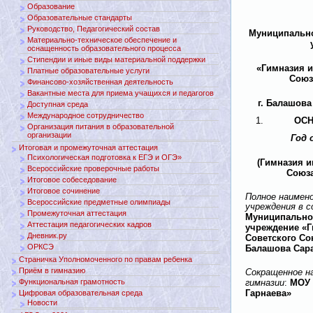
Образование
Образовательные стандарты
Руководство, Педагогический состав
Муниципально
Материально-техническое обеспечение и
оснащенность образовательного процесса
Стипендии и иные виды материальной поддержки
«Гимназия и
Платные образовательные услуги
Союз
Финансово-хозяйственная деятельность
Вакантные места для приема учащихся и педагогов
г. Балашова
Доступная среда
Международное сотрудничество
ОСН
Организация питания в образовательной
организации
Год 
Итоговая и промежуточная аттестация
Психологическая подготовка к ЕГЭ и ОГЭ»
(Гимназия и
Всероссийские проверочные работы
Союза
Итоговое собеседование
Итоговое сочинение
Полное наимен
Всероссийские предметные олимпиады
учреждения в 
Промежуточная аттестация
Муниципально
Аттестация педагогических кадров
учреждение «Г
Дневник.ру
Советского Со
ОРКСЭ
Балашова Сара
Страничка Уполномоченного по правам ребенка
Приём в гимназию
Сокращенное н
Функциональная грамотность
МОУ 
гимназии
:
Гарнаева»
Цифровая образовательная среда
Новости