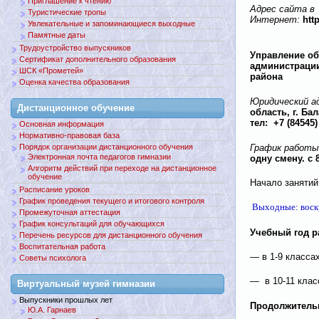
Приглашение к чтению
Адрес сайта в
Туристические тропы
htt
Интернет
:
Увлекательные и запоминающиеся выходные
Памятные даты
Трудоустройство выпускников
Управление о
Сертификат дополнительного образования
администраци
ШСК «Прометей»
района
Оценка качества образования
Юридический а
Дистанционное обучение
область, г. Ба
тел
:
+7 (84545)
Основная информация
Нормативно-правовая база
Порядок организации дистанционного обучения
График работы
Электронная почта педагогов гимназии
одну смену. с
Алгоритм действий при переходе на дистанционное
обучение
Начало занятий 
Расписание уроков
График проведения текущего и итогового контроля
Выходные: воск
Промежуточная аттестация
График консультаций для обучающихся
Учебный год р
Перечень ресурсов для дистанционного обучения
Воспитательная работа
— в 1-9 класса
Советы психолога
— в 10-11 клас
Виртуальный музей гимназии
Выпускники прошлых лет
Продолжитель
Ю.А. Гарнаев