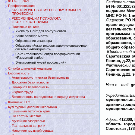
ФГОС — 2021
Свидетельство
Профориентация
64 № 001322572
КАК ПОМОЧЬ СВОЕМУ РЕБЕНКУ В ВЫБОРЕ
выданное Меж
ПРОФЕССИИ
МНС РФ № 1 по
РЕКОМЕНДАЦИИ ПСИХОЛОГА
РО №
Лицензия:
СТАРШЕКЛАССНИКАМ
право осущест
Полезные ссылки
деятельности 
Учеба.ру Сайт для абитуриентов
программам н
Ваше рабочее место
образования, 
Образование и карьера
образования, 
Общероссийская информационно-справочная
общего образо
система «Абитуриент»
Юридический а
Сайт Столичного центра профориентации
Саратовская об
«Разумный выбор
Ленина, д.22,тел
Электронный музей профессий»
Фактический а
Служба школьной медиации
Саратовская об
Безопасность
Ленина, д.22, те
Антитеррористическая безопасность
Дорожная безопасность
g
Наш
e
—
mail
:
Пожарная безопасность
Охрана труда
Ба
Учредитель:
Безопасность на водоемах в период ледостава
муниципальный
Комплекс ГТО
администраци
Культурный дневник школьника
муниципально
Каменная летопись края
По святым местам
412300,
Адрес
:
Музейное зазеркалье
область, горо
Театральные встречи
Советская ,178
Наполним музыкой сердца…