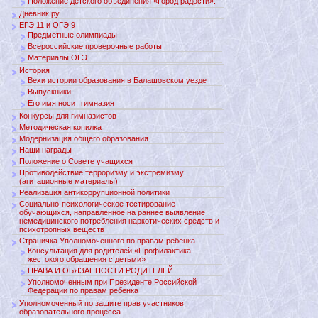
Положение детского объединения «Город радости».
Дневник.ру
ЕГЭ 11 и ОГЭ 9
Предметные олимпиады
Всероссийские проверочные работы
Материалы ОГЭ.
История
Вехи истории образования в Балашовском уезде
Выпускники
Его имя носит гимназия
Конкурсы для гимназистов
Методическая копилка
Модернизация общего образования
Наши награды
Положение о Совете учащихся
Противодействие терроризму и экстремизму
(агитационные материалы)
Реализация антикоррупционной политики
Социально-психологическое тестирование
обучающихся, направленное на раннее выявление
немедицинского потребления наркотических средств и
психотропных веществ
Страничка Уполномоченного по правам ребенка
Консультация для родителей «Профилактика
жестокого обращения с детьми»
ПРАВА И ОБЯЗАННОСТИ РОДИТЕЛЕЙ
Уполномоченным при Президенте Российской
Федерации по правам ребенка
Уполномоченный по защите прав участников
образовательного процесса