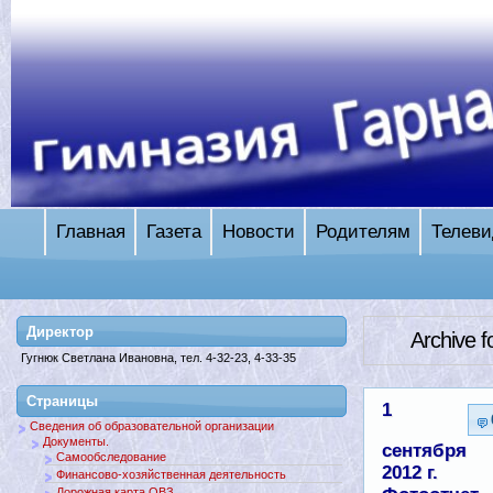
Главная
Газета
Новости
Родителям
Телеви
Директор
Archive 
Гугнюк Светлана Ивановна, тел. 4-32-23, 4-33-35
Страницы
1
Сведения об образовательной организации
Документы.
сентября
Самообследование
2012 г.
Финансово-хозяйственная деятельность
Дорожная карта ОВЗ.