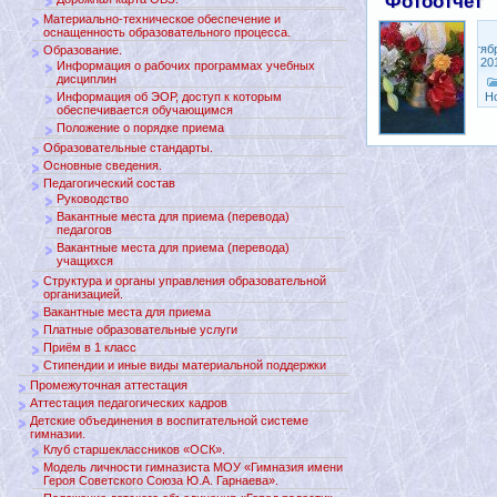
Фотоотчет
Материально-техническое обеспечение и
оснащенность образовательного процесса.
Сентяб
Образование.
2, 20
Информация о рабочих программах учебных
дисциплин
Информация об ЭОР, доступ к которым
Н
обеспечивается обучающимся
Положение о порядке приема
Образовательные стандарты.
Основные сведения.
Педагогический состав
Руководство
Вакантные места для приема (перевода)
педагогов
Вакантные места для приема (перевода)
учащихся
Структура и органы управления образовательной
организацией.
Вакантные места для приема
Платные образовательные услуги
Приём в 1 класс
Стипендии и иные виды материальной поддержки
Промежуточная аттестация
Аттестация педагогических кадров
Детские объединения в воспитательной системе
гимназии.
Клуб старшеклассников «ОСК».
Модель личности гимназиста МОУ «Гимназия имени
Героя Советского Союза Ю.А. Гарнаева».