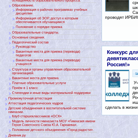
оснащенность образовательного процесса.
ср
Образование.
шк
Информация о рабочих программах учебных
Са
дисциплин
проводят ИРБ
Информация об ЭОР, доступ к которым
обеспечивается обучающимся
Положение о порядке приема
Образовательные стандарты.
Основные сведения.
Педагогический состав
Руководство
Конкурс дл
Вакантные места для приема (перевода)
педагогов
девятиклас
Вакантные места для приема (перевода)
Россия!»
учащихся
Структура и органы управления образовательной
организацией.
Вакантные места для приема
Уч
Платные образовательные услуги
пр
Приём в 1 класс
де
Стипендии и иные виды материальной поддержки
Ро
Промежуточная аттестация
ищ
Аттестация педагогических кадров
сделать в жизн
Детские объединения в воспитательной системе
гимназии.
Клуб старшеклассников «ОСК».
Модель личности гимназиста МОУ «Гимназия имени
Героя Советского Союза Ю.А. Гарнаева».
Положение детского объединения «Город радости».
Дневник.ру