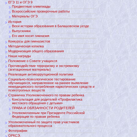
ЕГЭ 11 и ОГЭ 9
Предметные олимпиады
Всероссийские проверочные работы
Материалы ОГЭ.
История
Вехи истории образования в Балашовском уезде
Выпускники
Его имя носит гимназия
Конкурсы для гимназистов
Методическая копилка
Модернизация общего образования
Наши награды
Положение о Совете учащихся
Противодействие терроризму и экстремизму
(агитационные материалы)
Реализация антикоррупционной политики
Социально-психологическое тестирование
обучающихся, направленное на раннее выявление
немедицинского потребления наркотических средств и
психотропных веществ
Страничка Уполномоченного по правам ребенка
Консультация для родителей «Профилактика
жестокого обращения с детьми»
ПРАВА И ОБЯЗАННОСТИ РОДИТЕЛЕЙ
Уполномоченным при Президенте Российской
Федерации по правам ребенка
Уполномоченный по защите прав участников
образовательного процесса
Фотографии
ОРКСЭ.