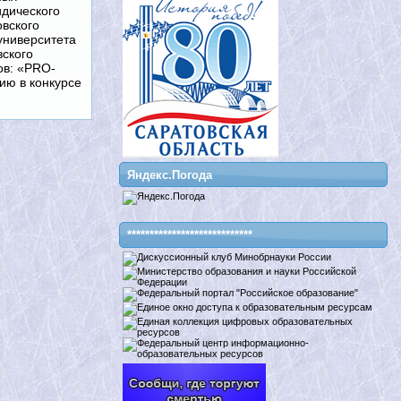
дического
овского
университета
вского
ов: «PRО-
ию в конкурсе
Яндекс.Погода
****************************