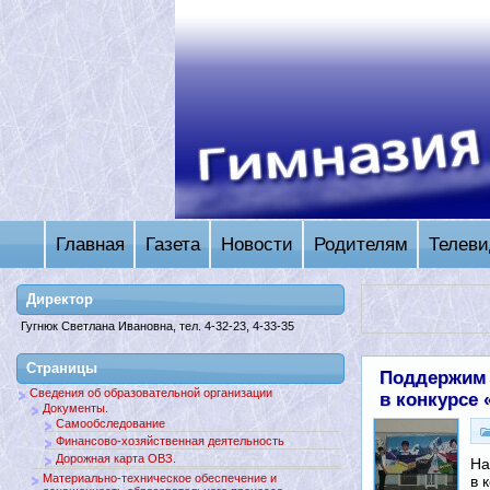
Главная
Газета
Новости
Родителям
Телеви
Директор
Гугнюк Светлана Ивановна, тел. 4-32-23, 4-33-35
Страницы
Поддержим 
Сведения об образовательной организации
в конкурсе 
Документы.
Самообследование
Финансово-хозяйственная деятельность
Дорожная карта ОВЗ.
На
Материально-техническое обеспечение и
в 