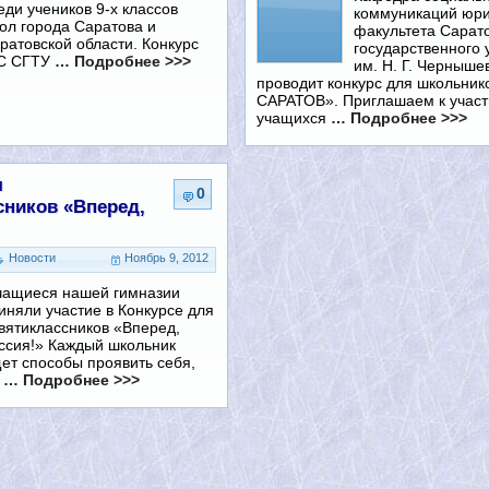
еди учеников 9-х классов
коммуникаций юри
ол города Саратова и
факультета Сарат
ратовской области. Конкурс
государственного 
ИС СГТУ
… Подробнее >>>
им. Н. Г. Черныше
проводит конкурс для школьник
САРАТОВ». Приглашаем к участ
учащихся
… Подробнее >>>
я
0
сников «Вперед,
Новости
Ноябрь 9, 2012
ащиеся нашей гимназии
иняли участие в Конкурсе для
вятиклассников «Вперед,
ссия!» Каждый школьник
ет способы проявить себя,
и
… Подробнее >>>