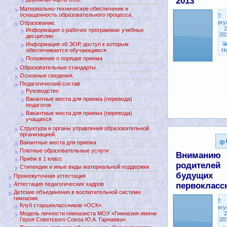
2013
Материально-техническое обеспечение и
оснащенность образовательного процесса.
Авгу
Образование.
2
Информация о рабочих программах учебных
20
дисциплин
Информация об ЭОР, доступ к которым
обеспечивается обучающимся
Н
Положение о порядке приема
Образовательные стандарты.
Основные сведения.
Педагогический состав
Руководство
Вакантные места для приема (перевода)
педагогов
Вакантные места для приема (перевода)
учащихся
Структура и органы управления образовательной
организацией.
Вакантные места для приема
Платные образовательные услуги
Вниманию
Приём в 1 класс
родителей
Стипендии и иные виды материальной поддержки
будущих
Промежуточная аттестация
Аттестация педагогических кадров
первокласс
Детские объединения в воспитательной системе
гимназии.
Клуб старшеклассников «ОСК».
Авгу
Модель личности гимназиста МОУ «Гимназия имени
2
Героя Советского Союза Ю.А. Гарнаева».
20