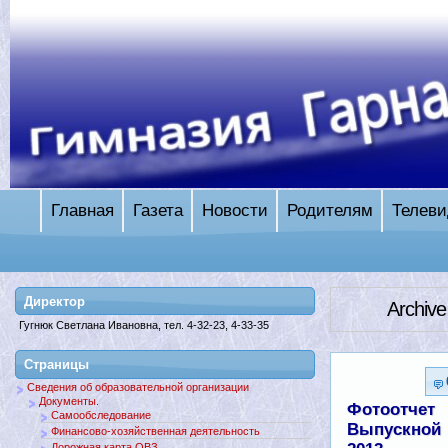
Главная
Газета
Новости
Родителям
Телеви
Директор
Archive
Гугнюк Светлана Ивановна, тел. 4-32-23, 4-33-35
Страницы
Сведения об образовательной организации
Документы.
Фотоотчет
Самообследование
Выпускной
Финансово-хозяйственная деятельность
Дорожная карта ОВЗ.