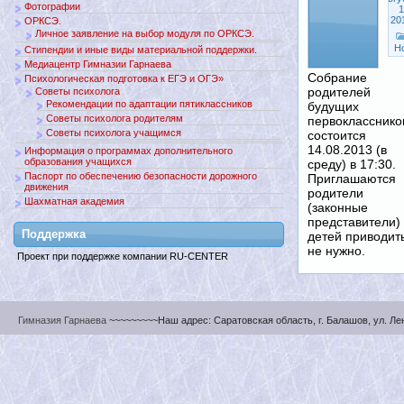
Фотографии
1
20
ОРКСЭ.
Личное заявление на выбор модуля по ОРКСЭ.
Н
Стипендии и иные виды материальной поддержки.
Медиацентр Гимназии Гарнаева
Собрание
Психологическая подготовка к ЕГЭ и ОГЭ»
родителей
Советы психолога
Рекомендации по адаптации пятиклассников
будущих
Советы психолога родителям
первокласснико
Советы психолога учащимся
состоится
14.08.2013 (в
Информация о программах дополнительного
образования учащихся
среду) в 17:30.
Паспорт по обеспечению безопасности дорожного
Приглашаются
движения
родители
Шахматная академия
(законные
представители)
Поддержкa
детей приводит
не нужно.
Проект при поддержке компании RU-CENTER
Гимназия Гарнаева
~~~~~~~~~Наш адрес: Саратовская область, г. Балашов, ул. Ленин