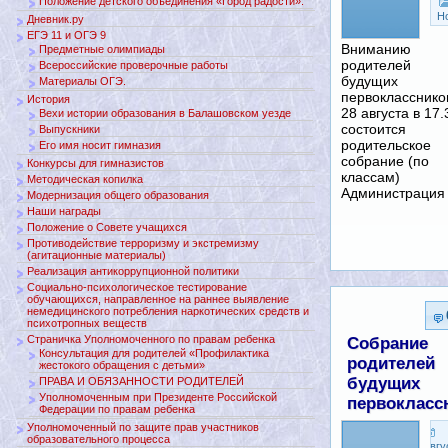
Положение детского объединения «Город радости».
Н
Дневник.ру
ЕГЭ 11 и ОГЭ 9
Вниманию
Предметные олимпиады
родителей
Всероссийские проверочные работы
будущих
Материалы ОГЭ.
первокласснико
История
28 августа в 17.
Вехи истории образования в Балашовском уезде
состоится
Выпускники
родительское
Его имя носит гимназия
собрание (по
Конкурсы для гимназистов
классам)
Методическая копилка
Администрация
Модернизация общего образования
Наши награды
Положение о Совете учащихся
Противодействие терроризму и экстремизму
(агитационные материалы)
Реализация антикоррупционной политики
Социально-психологическое тестирование
обучающихся, направленное на раннее выявление
немедицинского потребления наркотических средств и
психотропных веществ
Страничка Уполномоченного по правам ребенка
Собрание
Консультация для родителей «Профилактика
родителей
жестокого обращения с детьми»
будущих
ПРАВА И ОБЯЗАННОСТИ РОДИТЕЛЕЙ
Уполномоченным при Президенте Российской
первокласс
Федерации по правам ребенка
Уполномоченный по защите прав участников
образовательного процесса
Авгу