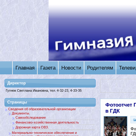
Главная
Газета
Новости
Родителям
Телеви
Директор
Гугнюк Светлана Ивановна, тел. 4-32-23, 4-33-35
Страницы
Фотоотчет 
Сведения об образовательной организации
в ГДК
Документы.
Самообследование
Финансово-хозяйственная деятельность
Дорожная карта ОВЗ.
Фо
Материально-техническое обеспечение и
ГД