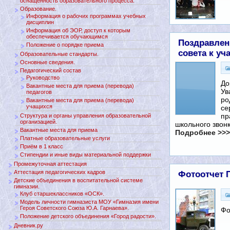
оснащенность образовательного процесса.
Образование.
Информация о рабочих программах учебных
дисциплин
Информация об ЭОР, доступ к которым
обеспечивается обучающимся
Поздравлен
Положение о порядке приема
совета к у
Образовательные стандарты.
Основные сведения.
Педагогический состав
Руководство
До
Вакантные места для приема (перевода)
Ув
педагогов
ро
Вакантные места для приема (перевода)
учащихся
се
пр
Структура и органы управления образовательной
организацией.
школьного звонк
Вакантные места для приема
Подробнее >>>
Платные образовательные услуги
Приём в 1 класс
Стипендии и иные виды материальной поддержки
Промежуточная аттестация
Аттестация педагогических кадров
Фотоотчет 
Детские объединения в воспитательной системе
гимназии.
Клуб старшеклассников «ОСК».
Модель личности гимназиста МОУ «Гимназия имени
Героя Советского Союза Ю.А. Гарнаева».
Фо
Положение детского объединения «Город радости».
Дневник.ру