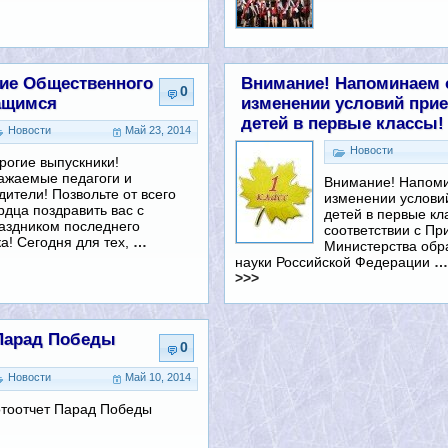
ие Общественного
Внимание! Напоминаем 
0
чащимся
изменении условий при
детей в первые классы!
Новости
Май 23, 2014
Новости
рогие выпускники!
ажаемые педагоги и
Внимание! Напом
дители! Позвольте от всего
изменении услови
рдца поздравить вас с
детей в первые кл
аздником последнего
соответствии с Пр
а! Сегодня для тех,
…
Министерства обр
науки Российской Федерации
…
>>>
Парад Победы
0
Новости
Май 10, 2014
тоотчет Парад Победы