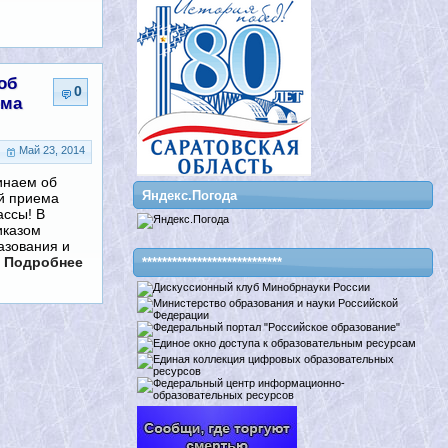
об
0
ема
Май 23, 2014
инаем об
Яндекс.Погода
й приема
ассы! В
иказом
азования и
 Подробнее
****************************