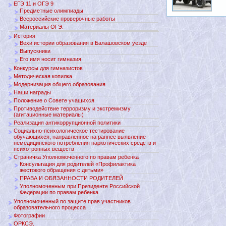
ЕГЭ 11 и ОГЭ 9
Предметные олимпиады
Всероссийские проверочные работы
Материалы ОГЭ.
История
Вехи истории образования в Балашовском уезде
Выпускники
Его имя носит гимназия
Конкурсы для гимназистов
Методическая копилка
Модернизация общего образования
Наши награды
Положение о Совете учащихся
Противодействие терроризму и экстремизму
(агитационные материалы)
Реализация антикоррупционной политики
Социально-психологическое тестирование
обучающихся, направленное на раннее выявление
немедицинского потребления наркотических средств и
психотропных веществ
Страничка Уполномоченного по правам ребенка
Консультация для родителей «Профилактика
жестокого обращения с детьми»
ПРАВА И ОБЯЗАННОСТИ РОДИТЕЛЕЙ
Уполномоченным при Президенте Российской
Федерации по правам ребенка
Уполномоченный по защите прав участников
образовательного процесса
Фотографии
ОРКСЭ.