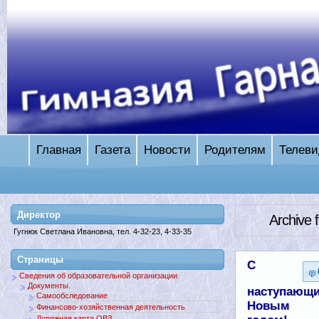
Главная
Газета
Новости
Родителям
Телеви
Директор
Archive 
Гугнюк Светлана Ивановна, тел. 4-32-23, 4-33-35
Страницы
С
Сведения об образовательной организации
Документы.
наступающ
Самообследование
Новым
Финансово-хозяйственная деятельность
Дорожная карта ОВЗ.