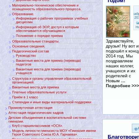
годом!
Материально-техническое обеспечение и
оснащенность образовательного процесса.
Декаб
Образование.
31, 20
Информация о рабочих программах учебных
дисциплин
Информация об ЭОР, доступ к которым
Н
обеспечивается обучающимся
Положение о порядке приема
Здравствуйте,
Образовательные стандарты.
друзья! Ну вот и
Основные сведения.
подошёл к конц
Педагогический состав
2014 год. Мы
Руководство
поздравляем
Вакантные места для приема (перевода)
педагогов
наших коллег,
Вакантные места для приема (перевода)
учащихся и их
учащихся
родителей с
Структура и органы управления образовательной
Новым
…
организацией.
Подробнее >>>
Вакантные места для приема
Платные образовательные услуги
Приём в 1 класс
Стипендии и иные виды материальной поддержки
Промежуточная аттестация
Аттестация педагогических кадров
Детские объединения в воспитательной системе
гимназии.
Клуб старшеклассников «ОСК».
Модель личности гимназиста МОУ «Гимназия имени
Героя Советского Союза Ю.А. Гарнаева».
Благотвори