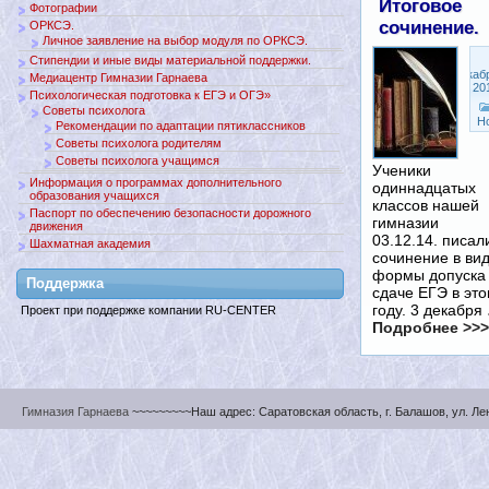
Итоговое
Фотографии
сочинение.
ОРКСЭ.
Личное заявление на выбор модуля по ОРКСЭ.
Стипендии и иные виды материальной поддержки.
Декаб
Медиацентр Гимназии Гарнаева
4, 20
Психологическая подготовка к ЕГЭ и ОГЭ»
Советы психолога
Н
Рекомендации по адаптации пятиклассников
Советы психолога родителям
Советы психолога учащимся
Ученики
Информация о программах дополнительного
одиннадцатых
образования учащихся
классов нашей
Паспорт по обеспечению безопасности дорожного
гимназии
движения
03.12.14. писал
Шахматная академия
сочинение в ви
формы допуска 
Поддержкa
сдаче ЕГЭ в эт
году. 3 декабря
Проект при поддержке компании RU-CENTER
Подробнее >>>
Гимназия Гарнаева
~~~~~~~~~Наш адрес: Саратовская область, г. Балашов, ул. Ленин