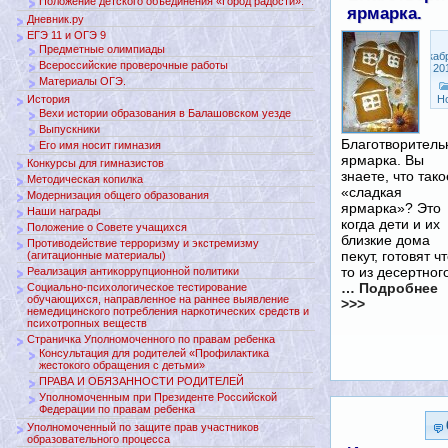
Положение детского объединения «Город радости».
ярмарка.
Дневник.ру
ЕГЭ 11 и ОГЭ 9
Предметные олимпиады
Декаб
Всероссийские проверочные работы
22, 20
Материалы ОГЭ.
История
Н
Вехи истории образования в Балашовском уезде
Выпускники
Благотворитель
Его имя носит гимназия
ярмарка. Вы
Конкурсы для гимназистов
знаете, что тако
Методическая копилка
«сладкая
Модернизация общего образования
ярмарка»? Это
Наши награды
когда дети и их
Положение о Совете учащихся
близкие дома
Противодействие терроризму и экстремизму
пекут, готовят чт
(агитационные материалы)
то из десертног
Реализация антикоррупционной политики
… Подробнее
Социально-психологическое тестирование
обучающихся, направленное на раннее выявление
>>>
немедицинского потребления наркотических средств и
психотропных веществ
Страничка Уполномоченного по правам ребенка
Консультация для родителей «Профилактика
жестокого обращения с детьми»
ПРАВА И ОБЯЗАННОСТИ РОДИТЕЛЕЙ
Уполномоченным при Президенте Российской
Федерации по правам ребенка
Уполномоченный по защите прав участников
образовательного процесса