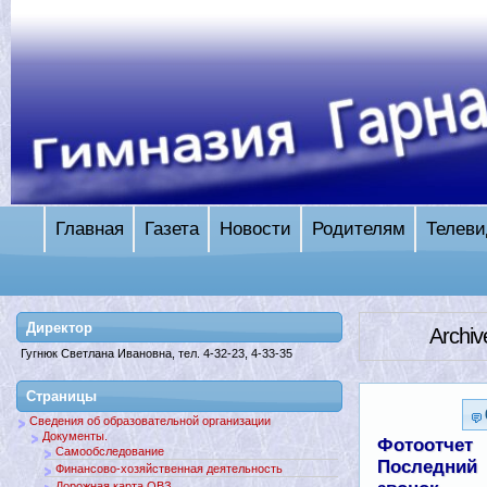
Главная
Газета
Новости
Родителям
Телеви
Директор
Archiv
Гугнюк Светлана Ивановна, тел. 4-32-23, 4-33-35
Страницы
Сведения об образовательной организации
Документы.
Фотоотчет
Самообследование
Последний
Финансово-хозяйственная деятельность
Дорожная карта ОВЗ.