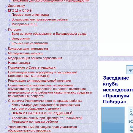
Положение детского объединения «Город радости».
Дневник.ру
ЕГЭ 11 и ОГЭ 9
Предметные олимпиады
Всероссийские проверочные работы
Материалы ОГЭ.
История
Вехи истории образования в Балашовском уезде
Выпускники
Его имя носит гимназия
Конкурсы для гимназистов
Методическая копилка
Модернизация общего образования
Наши награды
Положение о Совете учащихся
Противодействие терроризму и экстремизму
(агитационные материалы)
Заседание
Реализация антикоррупционной политики
клуба
Социально-психологическое тестирование
обучающихся, направленное на раннее выявление
исследоват
немедицинского потребления наркотических средств и
«Правнуки
психотропных веществ
Страничка Уполномоченного по правам ребенка
Победы».
Консультация для родителей «Профилактика
жестокого обращения с детьми»
ПРАВА И ОБЯЗАННОСТИ РОДИТЕЛЕЙ
М
Уполномоченным при Президенте Российской
Федерации по правам ребенка
20
Уполномоченный по защите прав участников
образовательного процесса
Н