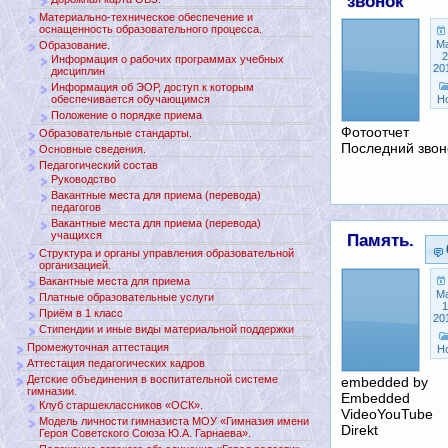
звонок
Материально-техническое обеспечение и
оснащенность образовательного процесса.
М
Образование.
2
Информация о рабочих программах учебных
20
дисциплин
Информация об ЭОР, доступ к которым
обеспечивается обучающимся
Н
Положение о порядке приема
Фотоотчет
Образовательные стандарты.
Последний звон
Основные сведения.
Педагогический состав
Руководство
Вакантные места для приема (перевода)
педагогов
Вакантные места для приема (перевода)
учащихся
Память.
Структура и органы управления образовательной
организацией.
Вакантные места для приема
М
Платные образовательные услуги
1
Приём в 1 класс
20
Стипендии и иные виды материальной поддержки
Промежуточная аттестация
Н
Аттестация педагогических кадров
Детские объединения в воспитательной системе
embedded by
гимназии.
Embedded
Клуб старшеклассников «ОСК».
VideoYouTube
Модель личности гимназиста МОУ «Гимназия имени
Direkt
Героя Советского Союза Ю.А. Гарнаева».