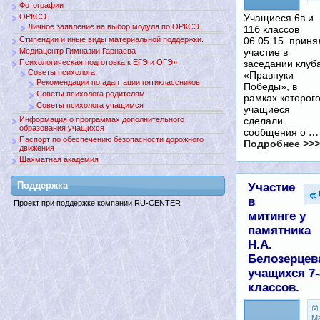
Фотографии
ОРКСЭ.
Учащиеся 6в и
Личное заявление на выбор модуля по ОРКСЭ.
11б классов
Стипендии и иные виды материальной поддержки.
06.05.15. приня
Медиацентр Гимназии Гарнаева
участие в
Психологическая подготовка к ЕГЭ и ОГЭ»
заседании клуб
Советы психолога
«Правнуки
Рекомендации по адаптации пятиклассников
Победы», в
Советы психолога родителям
рамках которог
Советы психолога учащимся
учащиеся
Информация о программах дополнительного
сделали
образования учащихся
сообщения о
…
Паспорт по обеспечению безопасности дорожного
Подробнее >>>
движения
Шахматная академия
Поддержкa
Участие
в
Проект при поддержке компании RU-CENTER
митинге у
памятника
Н.А.
Белозерцев
учащихся 7-
классов.
М