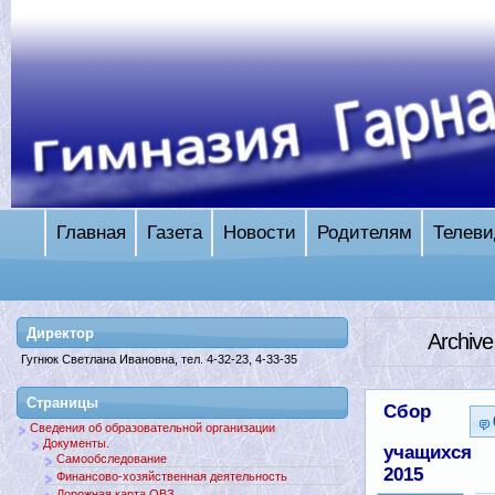
Главная
Газета
Новости
Родителям
Телеви
Директор
Archive
Гугнюк Светлана Ивановна, тел. 4-32-23, 4-33-35
Страницы
Сбор
Сведения об образовательной организации
Документы.
учащихся
Самообследование
2015
Финансово-хозяйственная деятельность
Дорожная карта ОВЗ.