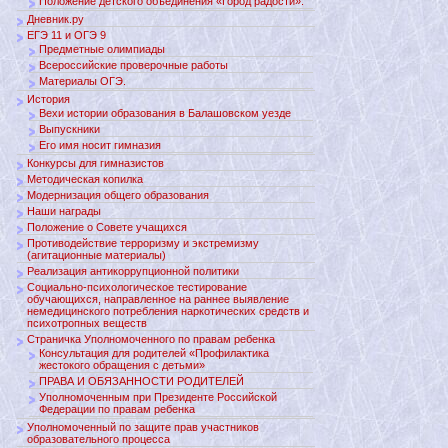
Положение детского объединения «Город радости».
Дневник.ру
ЕГЭ 11 и ОГЭ 9
Предметные олимпиады
Всероссийские проверочные работы
Материалы ОГЭ.
История
Вехи истории образования в Балашовском уезде
Выпускники
Его имя носит гимназия
Конкурсы для гимназистов
Методическая копилка
Модернизация общего образования
Наши награды
Положение о Совете учащихся
Противодействие терроризму и экстремизму
(агитационные материалы)
Реализация антикоррупционной политики
Социально-психологическое тестирование
обучающихся, направленное на раннее выявление
немедицинского потребления наркотических средств и
психотропных веществ
Страничка Уполномоченного по правам ребенка
Консультация для родителей «Профилактика
жестокого обращения с детьми»
ПРАВА И ОБЯЗАННОСТИ РОДИТЕЛЕЙ
Уполномоченным при Президенте Российской
Федерации по правам ребенка
Уполномоченный по защите прав участников
образовательного процесса