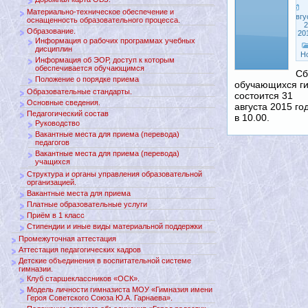
Материально-техническое обеспечение и
Авгу
оснащенность образовательного процесса.
2
Образование.
20
Информация о рабочих программах учебных
дисциплин
Н
Информация об ЭОР, доступ к которым
обеспечивается обучающимся
Сб
Положение о порядке приема
обучающихся г
Образовательные стандарты.
состоится 31
Основные сведения.
августа 2015 го
Педагогический состав
в 10.00.
Руководство
Вакантные места для приема (перевода)
педагогов
Вакантные места для приема (перевода)
учащихся
Структура и органы управления образовательной
организацией.
Вакантные места для приема
Платные образовательные услуги
Приём в 1 класс
Стипендии и иные виды материальной поддержки
Промежуточная аттестация
Аттестация педагогических кадров
Детские объединения в воспитательной системе
гимназии.
Клуб старшеклассников «ОСК».
Модель личности гимназиста МОУ «Гимназия имени
Героя Советского Союза Ю.А. Гарнаева».