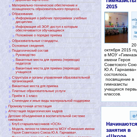
гимназисты
Материально-техническое обеспечение и
2015
оснащенность образовательного процесса.
Образование.
Информация о рабочих программах учебных
Нояб
дисциплин
2
Информация об ЭОР, доступ к которым
20
обеспечивается обучающимся
Положение о порядке приема
Н
Образовательные стандарты.
20
Основные сведения.
октября 2015 го
Педагогический состав
в МОУ «Гимназ
Руководство
имени Героя
Вакантные места для приема (перевода)
педагогов
Советского Сою
Вакантные места для приема (перевода)
Ю.А. Гарнаева»
учащихся
состоялось
Структура и органы управления образовательной
посвящение в
организацией.
гимназисты
Вакантные места для приема
учащихся перв
Платные образовательные услуги
классов.
Приём в 1 класс
Стипендии и иные виды материальной поддержки
Промежуточная аттестация
Аттестация педагогических кадров
Детские объединения в воспитательной системе
гимназии.
Начинаютс
Клуб старшеклассников «ОСК».
Модель личности гимназиста МОУ «Гимназия имени
занятия в
Героя Советского Союза Ю.А. Гарнаева».
«Школе