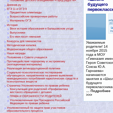
Положение детского объединения «Город радости».
будущего
Дневник.ру
первокласс
ЕГЭ 11 и ОГЭ 9
Предметные олимпиады
Всероссийские проверочные работы
Нояб
Материалы ОГЭ.
7, 20
История
Вехи истории образования в Балашовском уезде
Н
Выпускники
Его имя носит гимназия
Конкурсы для гимназистов
Уважаемые
Методическая копилка
родители! 14
Модернизация общего образования
ноября 2015
Наши награды
года в МОУ
Положение о Совете учащихся
«Гимназия име
Противодействие терроризму и экстремизму
Героя Советско
(агитационные материалы)
Союза Ю.А.
Реализация антикоррупционной политики
Гарнаева»
Социально-психологическое тестирование
начинаются
обучающихся, направленное на раннее выявление
занятия в «Шко
немедицинского потребления наркотических средств и
психотропных веществ
будущего
Страничка Уполномоченного по правам ребенка
первоклассника
Консультация для родителей «Профилактика
… Подробнее
жестокого обращения с детьми»
>>>
ПРАВА И ОБЯЗАННОСТИ РОДИТЕЛЕЙ
Уполномоченным при Президенте Российской
Федерации по правам ребенка
Уполномоченный по защите прав участников
образовательного процесса