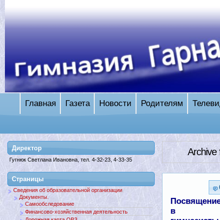
Главная
Газета
Новости
Родителям
Телеви
Директор
Archive
Гугнюк Светлана Ивановна, тел. 4-32-23, 4-33-35
Страницы
Сведения об образовательной организации
Документы.
Посвящени
Самообследование
в
Финансово-хозяйственная деятельность
Дорожная карта ОВЗ.