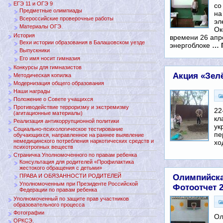
ЕГЭ 11 и ОГЭ 9
со
Предметные олимпиады
на
Всероссийские проверочные работы
эл
Материалы ОГЭ.
Ок
История
времени 26 апр
Вехи истории образования в Балашовском уезде
энергоблоке
… 
Выпускники
Его имя носит гимназия
Конкурсы для гимназистов
Акция «Зелё
Методическая копилка
Модернизация общего образования
Наши награды
Положение о Совете учащихся
Противодействие терроризму и экстремизму
22
(агитационные материалы)
кл
Реализация антикоррупционной политики
ук
Социально-психологическое тестирование
пе
обучающихся, направленное на раннее выявление
немедицинского потребления наркотических средств и
хо
психотропных веществ
Страничка Уполномоченного по правам ребенка
Консультация для родителей «Профилактика
жестокого обращения с детьми»
Олимпийска
ПРАВА И ОБЯЗАННОСТИ РОДИТЕЛЕЙ
Уполномоченным при Президенте Российской
Фотоотчет 
Федерации по правам ребенка
Уполномоченный по защите прав участников
образовательного процесса
Фотографии
Ол
ОРКСЭ.