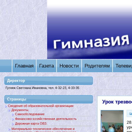
Главная
Газета
Новости
Родителям
Телеви
Директор
Гугнюк Светлана Ивановна, тел. 4-32-23, 4-33-35
Страницы
Урок трезво
Сведения об образовательной организации
Документы.
Самообследование
Финансово-хозяйственная деятельность
28
Дорожная карта ОВЗ.
ур
Материально-техническое обеспечение и
пр