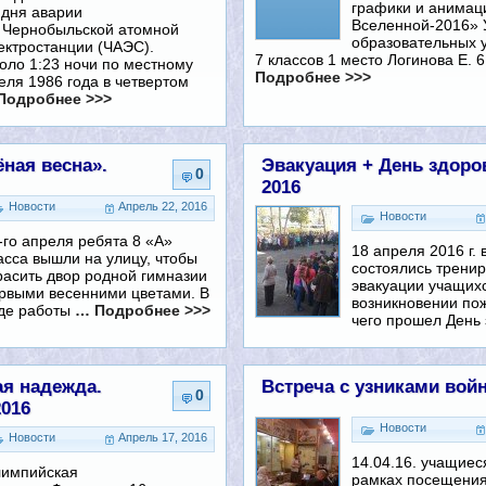
графики и анимац
 дня аварии
Вселенной-2016»
 Чернобыльской атомной
образовательных 
ектростанции (ЧАЭС).
7 классов 1 место Логинова Е.
оло 1:23 ночи по местному
Подробнее >>>
еля 1986 года в четвертом
Подробнее >>>
ная весна».
Эвакуация + День здоро
0
2016
Новости
Апрель 22, 2016
Новости
-го апреля ребята 8 «А»
18 апреля 2016 г. 
асса вышли на улицу, чтобы
состоялись тренир
расить двор родной гимназии
эвакуации учащих
рвыми весенними цветами. В
возникновении по
де работы
… Подробнее >>>
чего прошел День 
я надежда.
Встреча с узниками вой
0
2016
Новости
Новости
Апрель 17, 2016
14.04.16. учащиес
импийская
рамках посещени