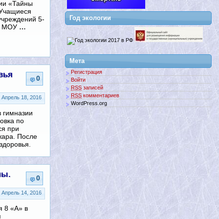
ии «Тайны
 Учащиеся
Год экологии
учреждений 5-
 6 МОУ
…
Мета
Регистрация
вья
0
Войти
RSS
записей
RSS
комментариев
Апрель 18, 2016
WordPress.org
в гимназии
овка по
ся при
жара. После
здоровья.
ны.
0
Апрель 14, 2016
я 8 «А» в
я