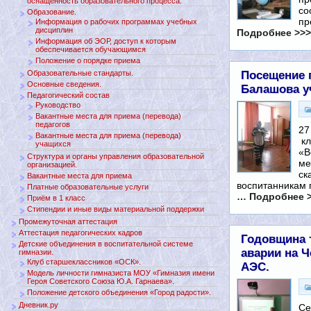
оснащенность образовательного процесса.
со
Образование.
пр
Информация о рабочих программах учебных
дисциплин
Подробнее >>>
Информация об ЭОР, доступ к которым
обеспечивается обучающимся
Положение о порядке приема
Посещение п
Образовательные стандарты.
Основные сведения.
Балашова у
Педагогический состав
Руководство
Вакантные места для приема (перевода)
педагогов
27
Вакантные места для приема (перевода)
кл
учащихся
«В
Структура и органы управления образовательной
ме
организацией.
ск
Вакантные места для приема
воспитанникам 
Платные образовательные услуги
… Подробнее 
Приём в 1 класс
Стипендии и иные виды материальной поддержки
Промежуточная аттестация
Аттестация педагогических кадров
Годовщина т
Детские объединения в воспитательной системе
аварии на 
гимназии.
Клуб старшеклассников «ОСК».
АЭС.
Модель личности гимназиста МОУ «Гимназия имени
Героя Советского Союза Ю.А. Гарнаева».
Положение детского объединения «Город радости».
Дневник.ру
Се