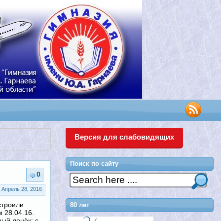
Версия для слабовидящих
Поиск по сайту
0
Апрель 28, 2016
строили
80 лет
 28.04.16.
ый денёк: с