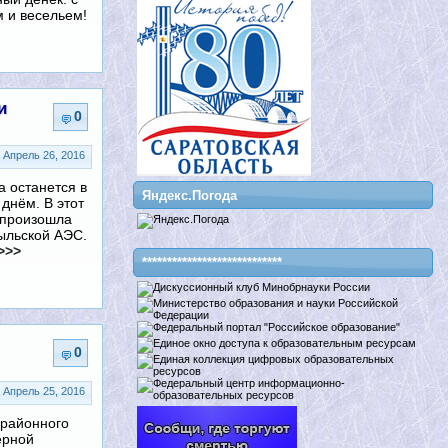
 и весельем!
и
0
Апрель 26, 2016
а останется в
Яндекс.Погода
днём. В этот
 произошла
ыльской АЭС.
>>>
****************************
0
Апрель 25, 2016
 районного
ерной