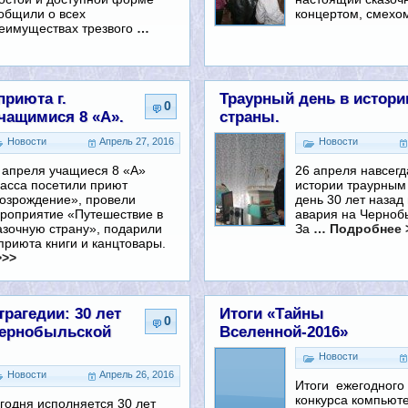
общили о всех
концертом, смехом
еимуществах трезвого
…
риюта г.
Траурный день в истори
0
чащимися 8 «А».
страны.
Новости
Апрель 27, 2016
Новости
 апреля учащиеся 8 «А»
26 апреля навсегд
асса посетили приют
истории траурным 
озрождение», провели
день 30 лет назад
роприятие «Путешествие в
авария на Черноб
азочную страну», подарили
За
… Подробнее 
приюта книги и канцтовары.
>>>
рагедии: 30 лет
Итоги «Тайны
0
Чернобыльской
Вселенной-2016»
Новости
Новости
Апрель 26, 2016
Итоги ежегодного
конкурса компьют
годня исполняется 30 лет