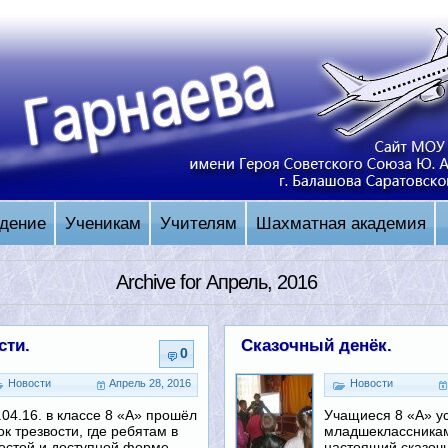
дение
Ученикам
Учителям
Шахматная академия
Archive for Апрель, 2016
сти.
Сказочный денёк.
0
Новости
Апрель 28, 2016
Новости
.04.16. в классе 8 «А» прошёл
Учащиеся 8 «А» у
ок трезвости, где ребятам в
младшеклассникам
остой и доступной форме
настоящий сказочн