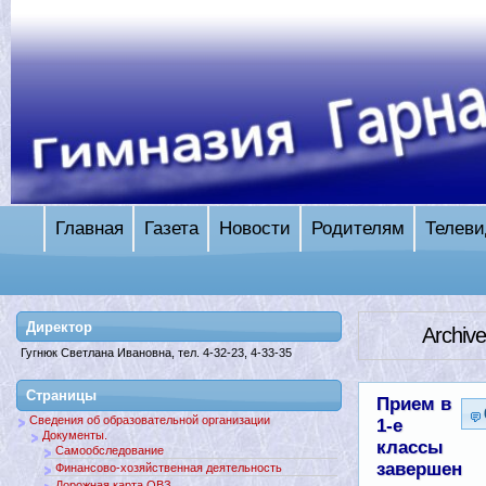
Главная
Газета
Новости
Родителям
Телеви
Директор
Archiv
Гугнюк Светлана Ивановна, тел. 4-32-23, 4-33-35
Страницы
Прием в
Сведения об образовательной организации
1-е
Документы.
классы
Самообследование
завершен
Финансово-хозяйственная деятельность
Дорожная карта ОВЗ.