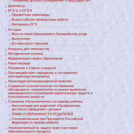
Положение детского объединения «Город радости».
Дневник.ру
ЕГЭ 11 и ОГЭ 9
Предметные олимпиады
Всероссийские проверочные работы
Материалы ОГЭ.
История
Вехи истории образования в Балашовском уезде
Выпускники
Его имя носит гимназия
Конкурсы для гимназистов
Методическая копилка
Модернизация общего образования
Наши награды
Положение о Совете учащихся
Противодействие терроризму и экстремизму
(агитационные материалы)
Реализация антикоррупционной политики
Социально-психологическое тестирование
обучающихся, направленное на раннее выявление
немедицинского потребления наркотических средств и
психотропных веществ
Страничка Уполномоченного по правам ребенка
Консультация для родителей «Профилактика
жестокого обращения с детьми»
ПРАВА И ОБЯЗАННОСТИ РОДИТЕЛЕЙ
Уполномоченным при Президенте Российской
Федерации по правам ребенка
Уполномоченный по защите прав участников
образовательного процесса