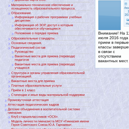
Материально-техническое обеспечение и
Ию
оснащенность образовательного процесса.
1
Образование.
20
Информация о рабочих программах учебных
дисциплин
Н
Информация об ЭОР, доступ к которым
обеспечивается обучающимся
Внимание! На 1
Положение о порядке приема
июля 2016 года
Образовательные стандарты.
прием в первые
Основные сведения.
классы заверше
Педагогический состав
в связи с
Руководство
отсутствием
Вакантные места для приема (перевода)
педагогов
вакантных мест.
Вакантные места для приема (перевода)
учащихся
Структура и органы управления образовательной
организацией.
Вакантные места для приема
Платные образовательные услуги
Приём в 1 класс
Стипендии и иные виды материальной поддержки
Промежуточная аттестация
Аттестация педагогических кадров
Детские объединения в воспитательной системе
гимназии.
Клуб старшеклассников «ОСК».
Модель личности гимназиста МОУ «Гимназия имени
Героя Советского Союза Ю.А. Гарнаева».