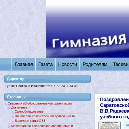
Главная
Газета
Новости
Родителям
Телеви
Директор
Гугнюк Светлана Ивановна, тел. 4-32-23, 4-33-35
Страницы
Поздравлен
Сведения об образовательной организации
Саратовско
Документы.
В.В.Радаева
Самообследование
учебного го
Финансово-хозяйственная деятельность
Дорожная карта ОВЗ.
Материально-техническое обеспечение и