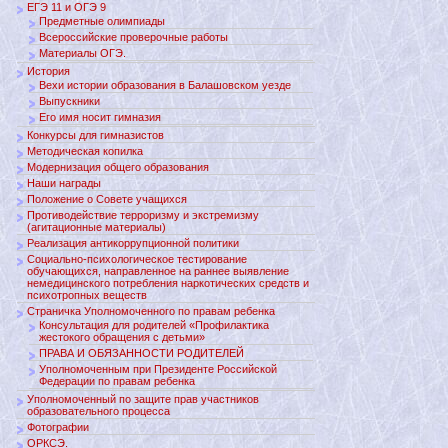
ЕГЭ 11 и ОГЭ 9
Предметные олимпиады
Всероссийские проверочные работы
Материалы ОГЭ.
История
Вехи истории образования в Балашовском уезде
Выпускники
Его имя носит гимназия
Конкурсы для гимназистов
Методическая копилка
Модернизация общего образования
Наши награды
Положение о Совете учащихся
Противодействие терроризму и экстремизму
(агитационные материалы)
Реализация антикоррупционной политики
Социально-психологическое тестирование
обучающихся, направленное на раннее выявление
немедицинского потребления наркотических средств и
психотропных веществ
Страничка Уполномоченного по правам ребенка
Консультация для родителей «Профилактика
жестокого обращения с детьми»
ПРАВА И ОБЯЗАННОСТИ РОДИТЕЛЕЙ
Уполномоченным при Президенте Российской
Федерации по правам ребенка
Уполномоченный по защите прав участников
образовательного процесса
Фотографии
ОРКСЭ.