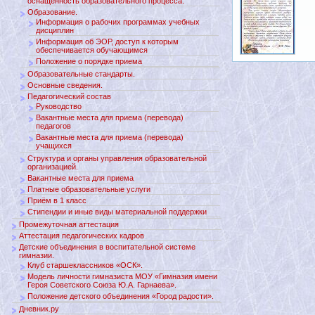
оснащенность образовательного процесса.
Образование.
Информация о рабочих программах учебных
дисциплин
Информация об ЭОР, доступ к которым
обеспечивается обучающимся
Положение о порядке приема
Образовательные стандарты.
Основные сведения.
Педагогический состав
Руководство
Вакантные места для приема (перевода)
педагогов
Вакантные места для приема (перевода)
учащихся
Структура и органы управления образовательной
организацией.
Вакантные места для приема
Платные образовательные услуги
Приём в 1 класс
Стипендии и иные виды материальной поддержки
Промежуточная аттестация
Аттестация педагогических кадров
Детские объединения в воспитательной системе
гимназии.
Клуб старшеклассников «ОСК».
Модель личности гимназиста МОУ «Гимназия имени
Героя Советского Союза Ю.А. Гарнаева».
Положение детского объединения «Город радости».
Дневник.ру