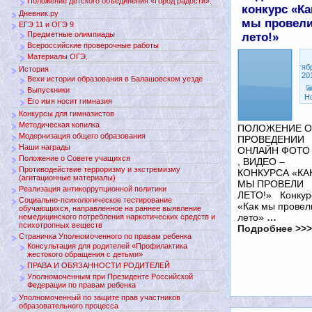
Положение детского объединения «Город радости».
конкурс «Ка
Дневник.ру
мы провел
ЕГЭ 11 и ОГЭ 9
Предметные олимпиады
лето!»
Всероссийские проверочные работы
Материалы ОГЭ.
Сентяб
История
14, 20
Вехи истории образования в Балашовском уезде
Выпускники
Н
Его имя носит гимназия
Конкурсы для гимназистов
Методическая копилка
ПОЛОЖЕНИЕ О
Модернизация общего образования
ПРОВЕДЕНИИ
Наши награды
ОНЛАЙН ФОТО
Положение о Совете учащихся
, ВИДЕО –
Противодействие терроризму и экстремизму
КОНКУРСА «КА
(агитационные материалы)
МЫ ПРОВЕЛИ
Реализация антикоррупционной политики
ЛЕТО!» Конкур
Социально-психологическое тестирование
«Как мы провел
обучающихся, направленное на раннее выявление
лето»
…
немедицинского потребления наркотических средств и
психотропных веществ
Подробнее >>>
Страничка Уполномоченного по правам ребенка
Консультация для родителей «Профилактика
жестокого обращения с детьми»
ПРАВА И ОБЯЗАННОСТИ РОДИТЕЛЕЙ
Уполномоченным при Президенте Российской
Федерации по правам ребенка
Уполномоченный по защите прав участников
образовательного процесса