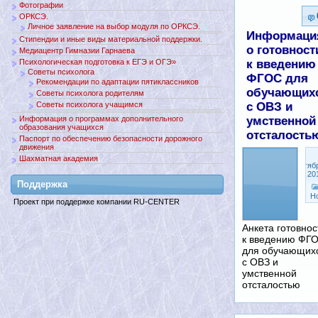
Фотографии
ОРКСЭ.
Личное заявление на выбор модуля по ОРКСЭ.
Информаци
Стипендии и иные виды материальной поддержки.
о готовност
Медиацентр Гимназии Гарнаева
Психологическая подготовка к ЕГЭ и ОГЭ»
к введению
Советы психолога
ФГОС для
Рекомендации по адаптации пятиклассников
обучающих
Советы психолога родителям
Советы психолога учащимся
с ОВЗ и
Информация о программах дополнительного
умственной
образования учащихся
отсталость
Паспорт по обеспечению безопасности дорожного
движения
Шахматная академия
Сентяб
9, 20
Поддержкa
Н
Проект при поддержке компании RU-CENTER
Анкета готовнос
к введению ФГ
для обучающих
с ОВЗ и
умственной
отсталостью