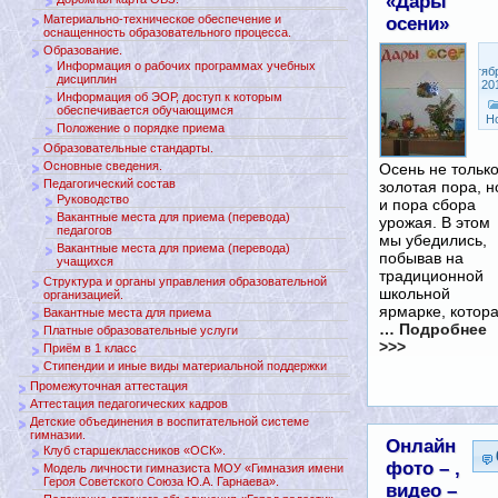
«Дары
Материально-техническое обеспечение и
осени»
оснащенность образовательного процесса.
Образование.
Информация о рабочих программах учебных
Сентяб
дисциплин
29, 20
Информация об ЭОР, доступ к которым
обеспечивается обучающимся
Н
Положение о порядке приема
Образовательные стандарты.
Основные сведения.
Осень не тольк
Педагогический состав
золотая пора, н
Руководство
и пора сбора
Вакантные места для приема (перевода)
урожая. В этом
педагогов
мы убедились,
Вакантные места для приема (перевода)
побывав на
учащихся
традиционной
Структура и органы управления образовательной
школьной
организацией.
ярмарке, котор
Вакантные места для приема
… Подробнее
Платные образовательные услуги
>>>
Приём в 1 класс
Стипендии и иные виды материальной поддержки
Промежуточная аттестация
Аттестация педагогических кадров
Детские объединения в воспитательной системе
гимназии.
Онлайн
Клуб старшеклассников «ОСК».
фото – ,
Модель личности гимназиста МОУ «Гимназия имени
Героя Советского Союза Ю.А. Гарнаева».
видео –