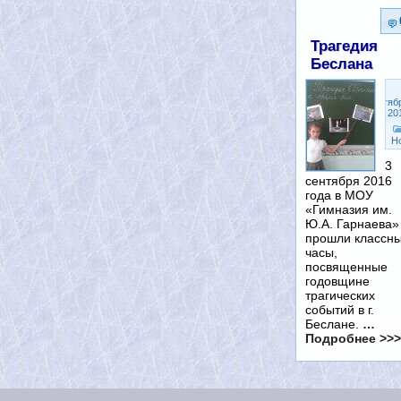
Трагедия
Беслана
Сентяб
3, 20
Н
3
сентября 2016
года в МОУ
«Гимназия им.
Ю.А. Гарнаева»
прошли классн
часы,
посвященные
годовщине
трагических
событий в г.
Беслане.
…
Подробнее >>>