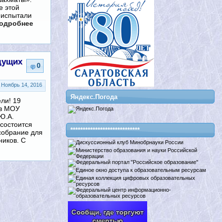
е этой
 испытали
одробнее
дущих
0
Ноябрь 14, 2016
Яндекс.Погода
ли! 19
 в МОУ
Ю.А.
 состоится
****************************
собрание для
ников. С