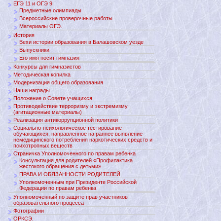
ЕГЭ 11 и ОГЭ 9
Предметные олимпиады
Всероссийские проверочные работы
Материалы ОГЭ.
История
Вехи истории образования в Балашовском уезде
Выпускники
Его имя носит гимназия
Конкурсы для гимназистов
Методическая копилка
Модернизация общего образования
Наши награды
Положение о Совете учащихся
Противодействие терроризму и экстремизму
(агитационные материалы)
Реализация антикоррупционной политики
Социально-психологическое тестирование
обучающихся, направленное на раннее выявление
немедицинского потребления наркотических средств и
психотропных веществ
Страничка Уполномоченного по правам ребенка
Консультация для родителей «Профилактика
жестокого обращения с детьми»
ПРАВА И ОБЯЗАННОСТИ РОДИТЕЛЕЙ
Уполномоченным при Президенте Российской
Федерации по правам ребенка
Уполномоченный по защите прав участников
образовательного процесса
Фотографии
ОРКСЭ.