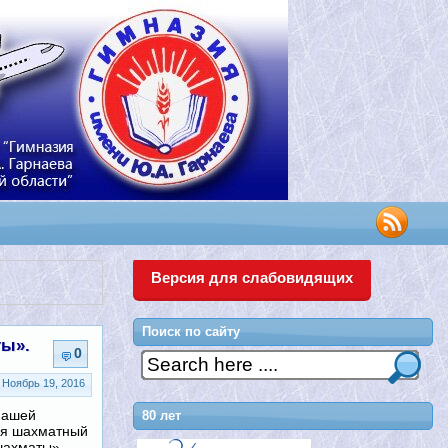
Версия для слабовидящих
Поиск по сайту
ты».
0
Ноябрь 19, 2016
 нашей
80 лет
ся шахматный
шахматы».