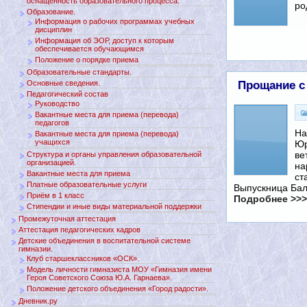
оснащенность образовательного процесса.
ро
Образование.
Информация о рабочих программах учебных
дисциплин
Информация об ЭОР, доступ к которым
обеспечивается обучающимся
Положение о порядке приема
Образовательные стандарты.
Прощание с
Основные сведения.
Педагогический состав
Руководство
Вакантные места для приема (перевода)
педагогов
На
Вакантные места для приема (перевода)
учащихся
Юр
ве
Структура и органы управления образовательной
организацией.
на
Вакантные места для приема
ст
Платные образовательные услуги
Выпускница Бал
Приём в 1 класс
Подробнее >>>
Стипендии и иные виды материальной поддержки
Промежуточная аттестация
Аттестация педагогических кадров
Детские объединения в воспитательной системе
гимназии.
Клуб старшеклассников «ОСК».
Модель личности гимназиста МОУ «Гимназия имени
Героя Советского Союза Ю.А. Гарнаева».
Положение детского объединения «Город радости».
Дневник.ру