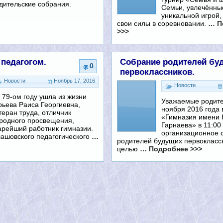
дительские собрания.
Семьи, увлечённы
уникальной игрой,
свои силы в соревновании.
… П
>>>
 педагогом.
Собрание родителей бу
0
первоклассников.
Новости
Ноябрь 17, 2016
Новости
 79-ом году ушла из жизни
Уважаемые родите
ьева Раиса Георгиевна,
ноября 2016 года
теран труда, отличник
«Гимназия имени 
родного просвещения,
Гарнаева» в 11:00
арейший работник гимназии.
организационное 
ашовского педагогического
…
родителей будущих первокласс
целью
… Подробнее >>>