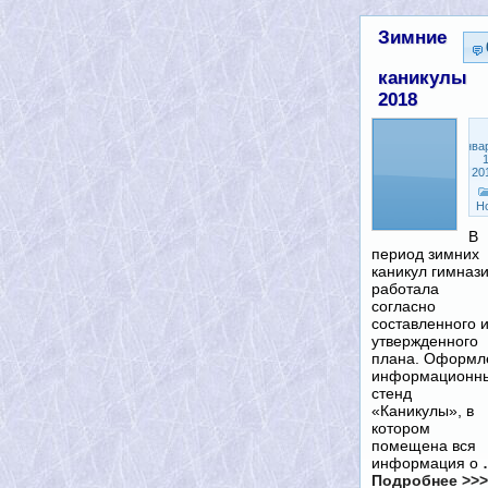
Зимние
каникулы
2018
Янва
1
20
Н
В
период зимних
каникул гимназ
работала
согласно
составленного 
утвержденного
плана. Оформл
информационн
стенд
«Каникулы», в
котором
помещена вся
информация о
Подробнее >>>