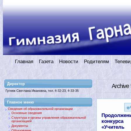
Главная
Газета
Новости
Родителям
Телеви
Директор
Archive
Гугнюк Светлана Ивановна, тел. 4-32-23, 4-33-35
Главное меню
Сведения об образовательной организации
Основные сведения
Продолжен
Структура и органы управления образовательной
конкурса
организацией
Документы
«Учитель
Образование