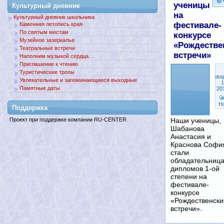
ученицы
Культурный дневник
на
Культурный дневник школьника
фестивале-
Каменная летопись края
По святым местам
конкурсе
Музейное зазеркалье
«Рождестве
Театральные встречи
встречи»
Наполним музыкой сердца…
Приглашение к чтению
Туристические тропы
Янва
Увлекательные и запоминающиеся выходные
1
Памятные даты
20
Н
Поддержкa
Наши ученицы,
Проект при поддержке компании RU-CENTER
Шабанова
Анастасия и
Краснова Софи
стали
обладательниц
дипломов 1-ой
степени на
фестивале-
конкурсе
«Рождественски
встречи».