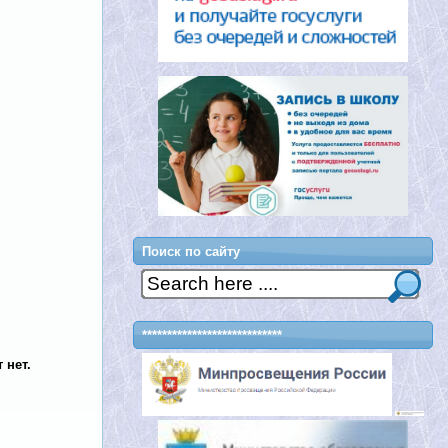
Поиск по сайту
****************************
 нет.