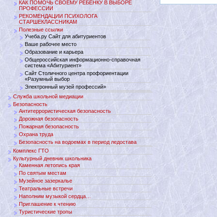
КАК ПОМОЧЬ СВОЕМУ РЕБЕНКУ В ВЫБОРЕ
ПРОФЕССИИ
РЕКОМЕНДАЦИИ ПСИХОЛОГА
СТАРШЕКЛАССНИКАМ
Полезные ссылки
Учеба.ру Сайт для абитуриентов
Ваше рабочее место
Образование и карьера
Общероссийская информационно-справочная
система «Абитуриент»
Сайт Столичного центра профориентации
«Разумный выбор
Электронный музей профессий»
Служба школьной медиации
Безопасность
Антитеррористическая безопасность
Дорожная безопасность
Пожарная безопасность
Охрана труда
Безопасность на водоемах в период ледостава
Комплекс ГТО
Культурный дневник школьника
Каменная летопись края
По святым местам
Музейное зазеркалье
Театральные встречи
Наполним музыкой сердца…
Приглашение к чтению
Туристические тропы