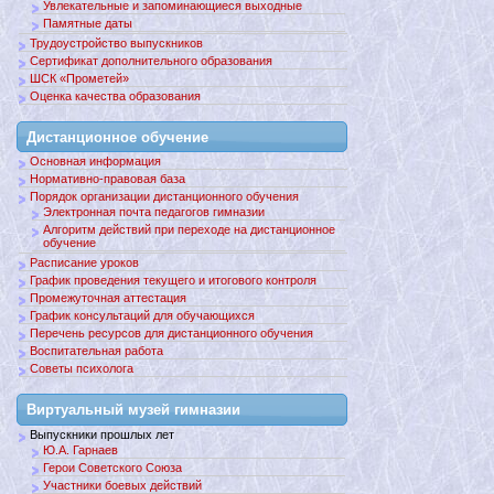
Увлекательные и запоминающиеся выходные
Памятные даты
Трудоустройство выпускников
Сертификат дополнительного образования
ШСК «Прометей»
Оценка качества образования
Дистанционное обучение
Основная информация
Нормативно-правовая база
Порядок организации дистанционного обучения
Электронная почта педагогов гимназии
Алгоритм действий при переходе на дистанционное
обучение
Расписание уроков
График проведения текущего и итогового контроля
Промежуточная аттестация
График консультаций для обучающихся
Перечень ресурсов для дистанционного обучения
Воспитательная работа
Советы психолога
Виртуальный музей гимназии
Выпускники прошлых лет
Ю.А. Гарнаев
Герои Советского Союза
Участники боевых действий