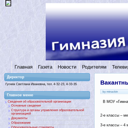
Главная
Газета
Новости
Родителям
Телеви
Директор
Вакантны
Гугнюк Светлана Ивановна, тел. 4-32-23, 4-33-35
by minackin
Главное меню
В МОУ «Гимназ
Сведения об образовательной организации
Основные сведения
Структура и органы управления образовательной
организацией
2-е классы – ме
Документы
Образование
3-е классы – 4 
Образовательные стандарты