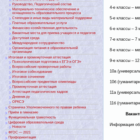
Руководство, Педагогический состав
4-е классы – ме
Материально-техническое обеспечение и
оснащенность образовательного процесса
5-е классы – ме
Стипендии и иные виды материальной поддержки
Платные образовательные услуги
Финансово-хозяйственная деятельность
6-е классы – 3 
Вакантные места для приема учащихся и педагогов
Доступная среда
7-е классы – 7 
Международное сотрудничество
Организация питания в образовательной
8-е классы – ме
организации
Итоговая и промежуточная аттестация
9-е классы – 12
Психологическая подготовка к ЕГЭ и ОГЭ»
Всероссийские проверочные работы
10а (универсал
Итоговое собеседование
Итоговое сочинение
10б (гуманитар
Всероссийские предметные олимпиады
Промежуточная аттестация
Аттестация педагогических кадров
11а (универсал
Дневник.ру
ОРКСЭ
11б (гуманитар
Страничка Уполномоченного по правам ребенка
Приём в гимназию
Вакант
Функциональная грамотность
Цифровая образовательная среда
Информация обн
Новости
ФГОС — 2021
Профориентация