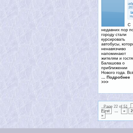
Декаб
14, 20
Н
С
недавних пор п
городу стали
курсировать
автобусы, кото
ненавязчиво
напоминают
жителям и гост
Балашова о
приближении
Нового года. Вс
… Подробнее
>>>
Page 22 of 51
First
...
«
2
»