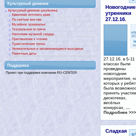
Культурный дневник
Новогодние
Культурный дневник школьника
утренники
Каменная летопись края
27.12.16.
По святым местам
Музейное зазеркалье
Театральные встречи
Декаб
Наполним музыкой сердца…
27, 20
Приглашение к чтению
Туристические тропы
Н
Увлекательные и запоминающиеся выходные
Памятные даты
27.12.16. в 5-11
классах были
Поддержкa
проведены
Проект при поддержке компании RU-CENTER
новогодние
мероприятия, н
которых у ребят
была возможнос
принять участие
дискотеках,
весёлых
конкурсах,
…
Подробнее >>>
Сладкая