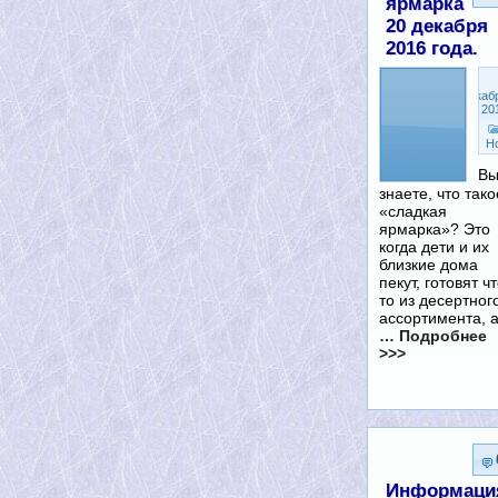
ярмарка
20 декабря
2016 года.
Декаб
20, 20
Н
В
знаете, что тако
«сладкая
ярмарка»? Это
когда дети и их
близкие дома
пекут, готовят чт
то из десертног
ассортимента, 
… Подробнее
>>>
Информаци