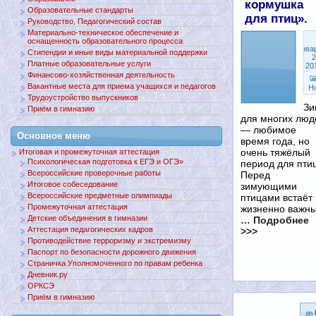
кормушка
Образовательные стандарты
для птиц».
Руководство, Педагогический состав
Материально-техническое обеспечение и
оснащенность образовательного процесса
Янва
Стипендии и иные виды материальной поддержки
2
Платные образовательные услуги
20
Финансово-хозяйственная деятельность
Вакантные места для приема учащихся и педагогов
Н
Трудоустройство выпускников
Зи
Приём в гимназию
для многих люд
— любимое
Основное меню
время года, но
очень тяжёлый
Итоговая и промежуточная аттестация
Психологическая подготовка к ЕГЭ и ОГЭ»
период для птиц
Всероссийские проверочные работы
Перед
Итоговое собеседование
зимующими
Всероссийские предметные олимпиады
птицами встаёт
Промежуточная аттестация
жизненно важн
Детские объединения в гимназии
… Подробнее
Аттестация педагогических кадров
>>>
Противодействие терроризму и экстремизму
Паспорт по безопасности дорожного движения
Страничка Уполномоченного по правам ребенка
Дневник.ру
ОРКСЭ
Приём в гимназию