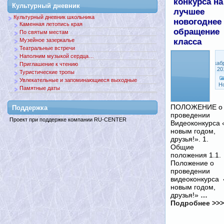
конкурса на
Культурный дневник
лучшее
Культурный дневник школьника
новогоднее
Каменная летопись края
обращение
По святым местам
Музейное зазеркалье
класса
Театральные встречи
Наполним музыкой сердца…
Декаб
Приглашение к чтению
19, 20
Туристические тропы
Увлекательные и запоминающиеся выходные
Н
Памятные даты
ПОЛОЖЕНИЕ о
Поддержкa
проведении
Проект при поддержке компании RU-CENTER
Видеоконкурса 
новым годом,
друзья!». 1.
Общие
положения 1.1.
Положение о
проведении
видеоконкурса
новым годом,
друзья!»
…
Подробнее >>>