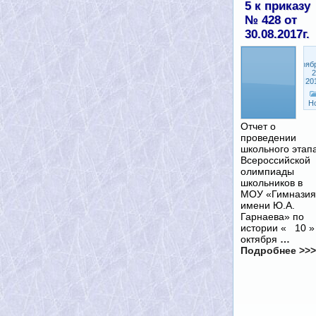
5 к приказу
№ 428 от
30.08.2017г.
Нояб
2
20
Н
Отчет о
проведении
школьного этап
Всероссийской
олимпиады
школьников в
МОУ «Гимназия
имени Ю.А.
Гарнаева» по
истории « 10 »
октября
…
Подробнее >>>