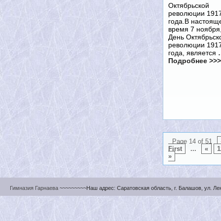
Октябрьской
революции 191
года.В настоящ
время 7 ноября
День Октябрьск
революции 191
года, является
Подробнее >>>
Page 14 of 51
First
...
«
1
»
Гимназия Гарнаева
~~~~~~~~~Наш адрес: Саратовская область, г. Балашов, ул. Ленин