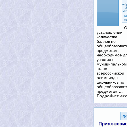
Нояб
2
20
Н
О
установлении
количества
баллов по
общеобразоват
предметам,
необходимое д
участия в
муниципальном
этапе
всероссийской
олимпиады
школьников по
общеобразоват
предметам
…
Подробнее >>>
Приложени