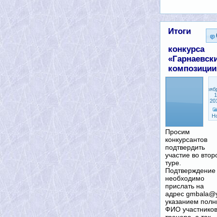
Итоги
конкурса
«Гарнаевск
композиции
Нояб
1
20
Н
Просим
конкурсантов
подтвердить
участие во втор
туре.
Подтверждение
необходимо
прислать на
адрес
gmbala@y
указанием полн
ФИО участников