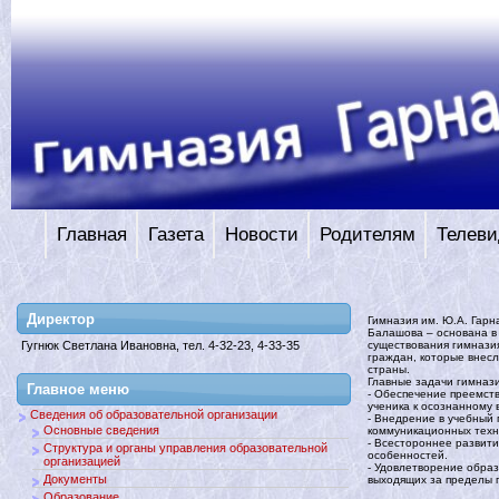
Главная
Газета
Новости
Родителям
Телеви
Директор
Гимназия им. Ю.А. Гарн
Балашова – основана в 
существования гимназия
Гугнюк Светлана Ивановна, тел. 4-32-23, 4-33-35
граждан, которые внес
страны.
Главные задачи гимназ
Главное меню
- Обеспечение преемств
ученика к осознанному
Сведения об образовательной организации
- Внедрение в учебный
Основные сведения
коммуникационных техн
- Всестороннее развити
Структура и органы управления образовательной
особенностей.
организацией
- Удовлетворение обра
Документы
выходящих за пределы 
Образование