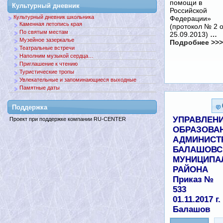
помощи в
Культурный дневник
Российской
Культурный дневник школьника
Федерации»
Каменная летопись края
(протокол № 2 о
По святым местам
25.09.2013)
…
Музейное зазеркалье
Подробнее >>>
Театральные встречи
Наполним музыкой сердца…
Приглашение к чтению
Туристические тропы
Увлекательные и запоминающиеся выходные
Памятные даты
Поддержкa
УПРАВЛЕН
Проект при поддержке компании RU-CENTER
ОБРАЗОВА
АДМИНИСТ
БАЛАШОВС
МУНИЦИПА
РАЙОНА
Приказ №
533
01.11.2017 г. 
Балашов