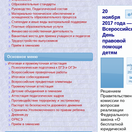
Образовательные стандарты
Руководство, Педагогический состав
20
Материально-техническое обеспечение и
ноября
оснащенность образовательного процесса
Стипендии и иные виды материальной поддержки
2017 года —
Платные образовательные услуги
Всероссийс
Финансово-хозяйственная деятельность
День
Вакантные места для приема учащихся и педагогов
правовой
Трудоустройство выпускников
Приём в гимназию
помощи
детям
Основное меню
Итоговая и промежуточная аттестация
Нояб
Психологическая подготовка к ЕГЭ и ОГЭ»
2
Всероссийские проверочные работы
20
Итоговое собеседование
Н
Всероссийские предметные олимпиады
Промежуточная аттестация
Решением
Детские объединения в гимназии
Правительстве
Аттестация педагогических кадров
комиссии по
Противодействие терроризму и экстремизму
вопросам
Паспорт по безопасности дорожного движения
реализации
Страничка Уполномоченного по правам ребенка
Федерального
Дневник.ру
закона «О
ОРКСЭ
бесплатной
Приём в гимназию
юридической