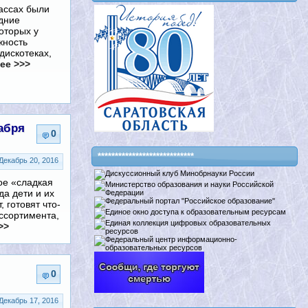
лассах были
дние
оторых у
жность
дискотеках,
ее >>>
абря
0
****************************
Декабрь 20, 2016
кое «сладкая
да дети и их
, готовят что-
ассортимента,
>>
0
Декабрь 17, 2016