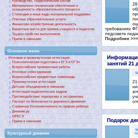
Руководство, Педагогический состав
28
Материально-техническое обеспечение и
об
оснащенность образовательного процесса
пр
Стипендии и иные виды материальной поддержки
по
Платные образовательные услуги
оц
Финансово-хозяйственная деятельность
требованиях ФГ
Вакантные места для приема учащихся и педагогов
педсовете педа
Трудоустройство выпускников
Подробнее >>>
Приём в гимназию
Основное меню
Информация
Итоговая и промежуточная аттестация
Психологическая подготовка к ЕГЭ и ОГЭ»
занятий 21 
Всероссийские проверочные работы
Итоговое собеседование
Всероссийские предметные олимпиады
21
Промежуточная аттестация
ни
Детские объединения в гимназии
ат
Аттестация педагогических кадров
уч
Противодействие терроризму и экстремизму
от
Паспорт по безопасности дорожного движения
Страничка Уполномоченного по правам ребенка
Дневник.ру
ОРКСЭ
Подарок деп
Приём в гимназию
Культурный дневник
Н