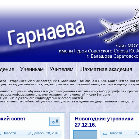
дение
Ученикам
Учителям
Шахматная академия
аева – старейшее учебное заведение г. Балашова – основана в 1899г. Более чем за 100 л
одну тысячу достойных граждан, которые внесли ощутимый вклад в историю города и стра
ии:
енности ступеней обучения и подготовка ученика к осознанному выбору профиля и профес
 процесс информационно-коммуникационных технологий и сети Интернет.
е ученика с учетом его индивидуальных особенностей.
овательных потребностей ученика, выходящих за пределы государственного стандарта.
кий совет
Новогодние утренники
0
27.12.16.
Новости
Декабрь 28, 2016
Новости