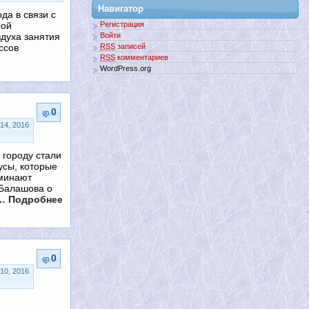
Навигатор
да в связи с
рой
Регистрация
духа занятия
Войти
ссов
RSS
записей
RSS
комментариев
WordPress.org
0
14, 2016
 городу стали
усы, которые
минают
 Балашова о
… Подробнее
0
10, 2016