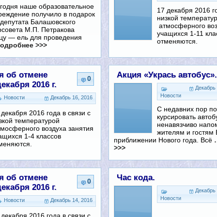
годня наше образовательное
17 декабря 2016 го
реждение получило в подарок
низкой температу
 депутата Балашовского
атмосферного воз
рсовета М.П. Петракова
учащихся 1-11 кла
цу — ель для проведения
отменяются.
одробнее >>>
 об отмене
Акция «Укрась автобус».
0
екабря 2016 г.
Декабрь 
Новости
Новости
Декабрь 16, 2016
С недавних пор по
 декабря 2016 года в связи с
курсировать автоб
зкой температурой
ненавязчиво напо
мосферного воздуха занятия
жителям и гостям
ащихся 1-4 классов
приближении Нового года. Всё
меняются.
>>>
 об отмене
Час кода.
0
екабря 2016 г.
Декабрь 
Новости
Новости
Декабрь 14, 2016
 декабря 2016 года в связи с