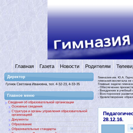
Главная
Газета
Новости
Родителям
Телеви
Директор
Гимназия им. Ю.А. Гарн
гимназия воспитала не 
Главные задачи гимназ
Гугнюк Светлана Ивановна, тел. 4-32-23, 4-33-35
- Обеспечение преемств
- Внедрение в учебный
- Всестороннее развити
Главное меню
- Удовлетворение образ
Сведения об образовательной организации
Основные сведения
Структура и органы управления образовательной
Педагогичес
организацией
28.12.16.
Документы
Образование
Образовательные стандарты