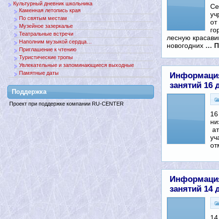
Культурный дневник школьника
Се
Каменная летопись края
уч
По святым местам
от
Музейное зазеркалье
го
Театральные встречи
лесную красави
Наполним музыкой сердца…
новогодних
… П
Приглашение к чтению
Туристические тропы
Увлекательные и запоминающиеся выходные
Памятные даты
Информация
занятий 16 д
Поддержкa
Проект при поддержке компании RU-CENTER
16
ни
ат
уч
от
Информация
занятий 14 д
14