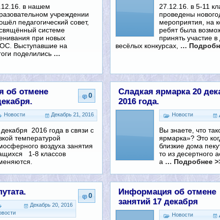
.12.16. в нашем
27.12.16. в 5-11 к
разовательном учреждении
проведены нового
ошёл педагогический совет,
мероприятия, на к
свящённый системе
ребят была возмо
енивания при новых
принять участие в 
ОС. Выступавшие на
весёлых конкурсах,
… Подробн
гоги поделились
…
 об отмене
Сладкая ярмарка 20 дек
0
декабря.
2016 года.
Новости
Декабрь 21, 2016
Новости
 декабря 2016 года в связи с
Вы знаете, что та
зкой температурой
ярмарка»? Это ког
мосферного воздуха занятия
близкие дома пекут
ащихся 1-8 классов
то из десертного 
меняются.
а
… Подробнее >
утата.
Информация об отмене
0
занятий 17 декабря
Декабрь 20, 2016
овости
Новости