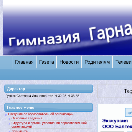
Главная
Газета
Новости
Родителям
Телеви
Директор
Tag
Гугнюк Светлана Ивановна, тел. 4-32-23, 4-33-35
Главное меню
Сведения об образовательной организации
Основные сведения
Экскупсия
Структура и органы управления образовательной
ООО Балтек
организацией
Документы