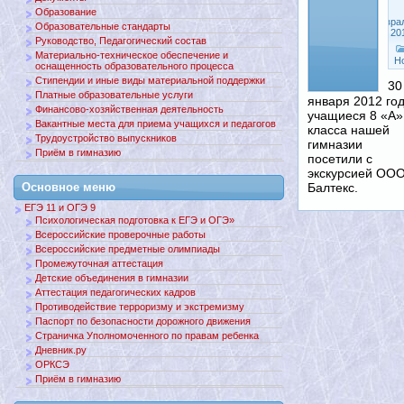
Образование
Февра
Образовательные стандарты
10, 20
Руководство, Педагогический состав
Материально-техническое обеспечение и
Н
оснащенность образовательного процесса
Стипендии и иные виды материальной поддержки
30
Платные образовательные услуги
января 2012 го
Финансово-хозяйственная деятельность
учащиеся 8 «А»
Вакантные места для приема учащихся и педагогов
класса нашей
Трудоустройство выпускников
гимназии
Приём в гимназию
посетили с
экскурсией ОО
Основное меню
Балтекс.
ЕГЭ 11 и ОГЭ 9
Психологическая подготовка к ЕГЭ и ОГЭ»
Всероссийские проверочные работы
Всероссийские предметные олимпиады
Промежуточная аттестация
Детские объединения в гимназии
Аттестация педагогических кадров
Противодействие терроризму и экстремизму
Паспорт по безопасности дорожного движения
Страничка Уполномоченного по правам ребенка
Дневник.ру
ОРКСЭ
Приём в гимназию