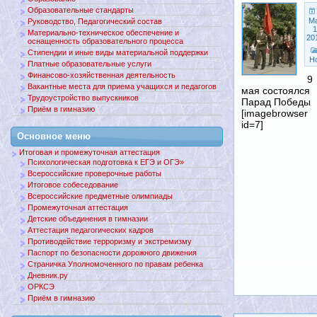
Образовательные стандарты
М
Руководство, Педагогический состав
1
Материально-техническое обеспечение и
20
оснащенность образовательного процесса
Стипендии и иные виды материальной поддержки
Н
Платные образовательные услуги
Финансово-хозяйственная деятельность
9
Вакантные места для приема учащихся и педагогов
мая состоялся
Трудоустройство выпускников
Парад Победы
Приём в гимназию
[imagebrowser
id=7]
Основное меню
Итоговая и промежуточная аттестация
Психологическая подготовка к ЕГЭ и ОГЭ»
Всероссийские проверочные работы
Итоговое собеседование
Всероссийские предметные олимпиады
Промежуточная аттестация
Детские объединения в гимназии
Аттестация педагогических кадров
Противодействие терроризму и экстремизму
Паспорт по безопасности дорожного движения
Страничка Уполномоченного по правам ребенка
Дневник.ру
ОРКСЭ
Приём в гимназию