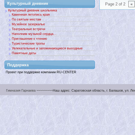
Культурный дневник
Page 2 of 2
«
Культурный дневник школьника
Каменная летопись края
По святым местам
Музейное зазеркалье
Театральные встречи
Наполним музыкой сердца…
Приглашение к чтению
Туристические тропы
Увлекательные и запоминающиеся выходные
Памятные даты
Поддержкa
Проект при поддержке компании RU-CENTER
Гимназия Гарнаева
~~~~~~~~~Наш адрес: Саратовская область, г. Балашов, ул. Ленин