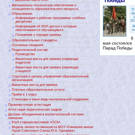
Победы
Материально-техническое обеспечение и
оснащенность образовательного процесса.
М
Образование.
1
Информация о рабочих программах учебных
20
дисциплин
Информация об ЭОР, доступ к которым
обеспечивается обучающимся
Н
Положение о порядке приема
9
Образовательные стандарты.
мая состоялся
Основные сведения.
Парад Победы
Педагогический состав
Руководство
Вакантные места для приема (перевода)
педагогов
Вакантные места для приема (перевода)
учащихся
Структура и органы управления образовательной
организацией.
Вакантные места для приема
Платные образовательные услуги
Приём в 1 класс
Стипендии и иные виды материальной поддержки
Промежуточная аттестация
Аттестация педагогических кадров
Детские объединения в воспитательной системе
гимназии.
Клуб старшеклассников «ОСК».
Модель личности гимназиста МОУ «Гимназия имени
Героя Советского Союза Ю.А. Гарнаева».