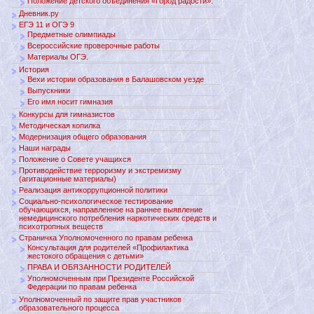
Положение детского объединения «Город радости».
Дневник.ру
ЕГЭ 11 и ОГЭ 9
Предметные олимпиады
Всероссийские проверочные работы
Материалы ОГЭ.
История
Вехи истории образования в Балашовском уезде
Выпускники
Его имя носит гимназия
Конкурсы для гимназистов
Методическая копилка
Модернизация общего образования
Наши награды
Положение о Совете учащихся
Противодействие терроризму и экстремизму
(агитационные материалы)
Реализация антикоррупционной политики
Социально-психологическое тестирование
обучающихся, направленное на раннее выявление
немедицинского потребления наркотических средств и
психотропных веществ
Страничка Уполномоченного по правам ребенка
Консультация для родителей «Профилактика
жестокого обращения с детьми»
ПРАВА И ОБЯЗАННОСТИ РОДИТЕЛЕЙ
Уполномоченным при Президенте Российской
Федерации по правам ребенка
Уполномоченный по защите прав участников
образовательного процесса