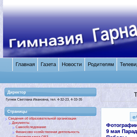
Главная
Газета
Новости
Родителям
Телеви
Директор
T
Гугнюк Светлана Ивановна, тел. 4-32-23, 4-33-35
Страницы
Сведения об образовательной организации
Документы.
Фотографи
Самообследование
9 мая Пара
Финансово-хозяйственная деятельность
Дорожная карта ОВЗ.