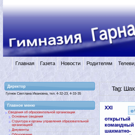
Главная
Газета
Новости
Родителям
Телеви
Директор
Tag: Ша
Гугнюк Светлана Ивановна, тел. 4-32-23, 4-33-35
Главное меню
XXI
Сведения об образовательной организации
Основные сведения
открытый
Структура и органы управления образовательной
командный
организацией
Документы
шахматно-
Образование