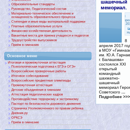
шашечный
Образовательные стандарты
мемориал.
Руководство, Педагогический состав
Материально-техническое обеспечение и
оснащенность образовательного процесса
Апре
Стипендии и иные виды материальной поддержки
8, 20
Платные образовательные услуги
Финансово-хозяйственная деятельность
Н
Вакантные места для приема учащихся и педагогов
Трудоустройство выпускников
8
Приём в гимназию
апреля 2017 го
в МОУ «Гимназ
им. Ю.А. Гарна
Основное меню
г. Балашова»
Итоговая и промежуточная аттестация
состоялся XXI
Психологическая подготовка к ЕГЭ и ОГЭ»
открытый
Всероссийские проверочные работы
командный
Итоговое собеседование
шахматно-
Всероссийские предметные олимпиады
шашечный
Промежуточная аттестация
мемориал Геро
Детские объединения в гимназии
Советского
…
Аттестация педагогических кадров
Подробнее >>>
Противодействие терроризму и экстремизму
Паспорт по безопасности дорожного движения
Страничка Уполномоченного по правам ребенка
Дневник.ру
ОРКСЭ
Приём в гимназию