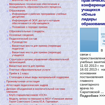
практическ
Материально-техническое обеспечение и
конференц
оснащенность образовательного процесса.
учащихся
Образование.
«Юные
Информация о рабочих программах учебных
дисциплин
лидеры
Информация об ЭОР, доступ к которым
образовани
обеспечивается обучающимся
Положение о порядке приема
Образовательные стандарты.
Февра
Основные сведения.
18, 20
Педагогический состав
Руководство
Н
Вакантные места для приема (перевода)
педагогов
В
Вакантные места для приема (перевода)
связи с
учащихся
приостановлен
Структура и органы управления образовательной
учебных заняти
организацией.
11.02.2013 г. по
Вакантные места для приема
16.02.2013 г. на
Платные образовательные услуги
основании
Приём в 1 класс
постановления
Стипендии и иные виды материальной поддержки
главного
Промежуточная аттестация
санитарного
Аттестация педагогических кадров
врача по
Детские объединения в воспитательной системе
Саратовской
…
гимназии.
Клуб старшеклассников «ОСК».
Подробнее >>>
Модель личности гимназиста МОУ «Гимназия имени
Героя Советского Союза Ю.А. Гарнаева».