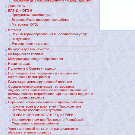
Положение детского объединения «Город радости».
Дневник.ру
ЕГЭ 11 и ОГЭ 9
Предметные олимпиады
Всероссийские проверочные работы
Материалы ОГЭ.
История
Вехи истории образования в Балашовском уезде
Выпускники
Его имя носит гимназия
Конкурсы для гимназистов
Методическая копилка
Модернизация общего образования
Наши награды
Положение о Совете учащихся
Противодействие терроризму и экстремизму
(агитационные материалы)
Реализация антикоррупционной политики
Социально-психологическое тестирование
обучающихся, направленное на раннее выявление
немедицинского потребления наркотических средств и
психотропных веществ
Страничка Уполномоченного по правам ребенка
Консультация для родителей «Профилактика
жестокого обращения с детьми»
ПРАВА И ОБЯЗАННОСТИ РОДИТЕЛЕЙ
Уполномоченным при Президенте Российской
Федерации по правам ребенка
Уполномоченный по защите прав участников
образовательного процесса