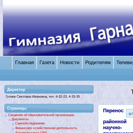
Главная
Газета
Новости
Родителям
Телеви
Директор
Гугнюк Светлана Ивановна, тел. 4-32-23, 4-33-35
Страницы
Перенос
Сведения об образовательной организации
Документы.
районной
Самообследование
научно-
Финансово-хозяйственная деятельность
Дорожная карта ОВЗ.