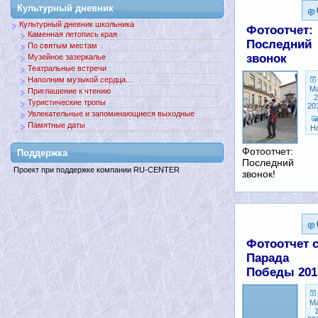
Культурный дневник
Культурный дневник школьника
Фотоотчет:
Каменная летопись края
Последний
По святым местам
звонок
Музейное зазеркалье
Театральные встречи
Наполним музыкой сердца…
М
Приглашение к чтению
2
Туристические тропы
20
Увлекательные и запоминающиеся выходные
Памятные даты
Н
Фотоотчет:
Поддержкa
Последний
Проект при поддержке компании RU-CENTER
звонок!
Фотоотчет 
Парада
Победы 201
М
1