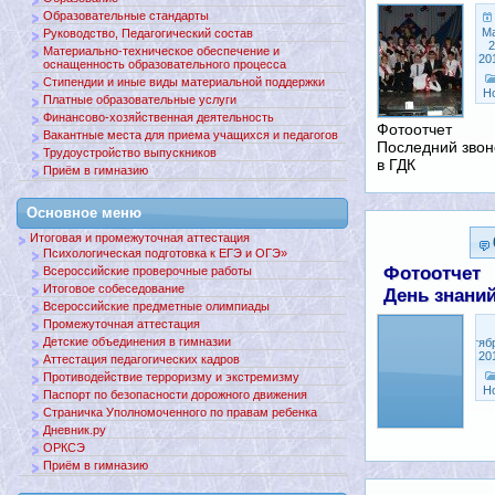
Образовательные стандарты
М
Руководство, Педагогический состав
2
Материально-техническое обеспечение и
20
оснащенность образовательного процесса
Стипендии и иные виды материальной поддержки
Н
Платные образовательные услуги
Финансово-хозяйственная деятельность
Фотоотчет
Вакантные места для приема учащихся и педагогов
Последний звон
Трудоустройство выпускников
в ГДК
Приём в гимназию
Основное меню
Итоговая и промежуточная аттестация
Психологическая подготовка к ЕГЭ и ОГЭ»
Фотоотчет
Всероссийские проверочные работы
Итоговое собеседование
День знани
Всероссийские предметные олимпиады
Промежуточная аттестация
Детские объединения в гимназии
Сентяб
3, 20
Аттестация педагогических кадров
Противодействие терроризму и экстремизму
Н
Паспорт по безопасности дорожного движения
Страничка Уполномоченного по правам ребенка
Дневник.ру
ОРКСЭ
Приём в гимназию