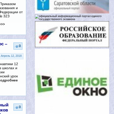
 Приказом
азования и
 Федерации от
 № 32З
>>>
ос –
0
Апрель 12, 2018
навтики 12
в школах и
сии
нский урок
одробнее
дный
0
иков