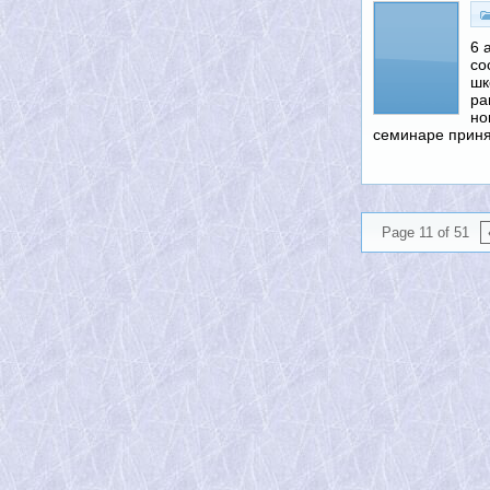
6 
со
шк
ра
но
семинаре прин
Page 11 of 51