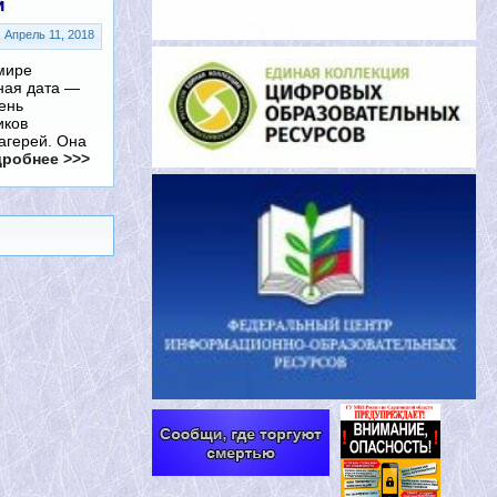
й
Апрель 11, 2018
мире
ная дата —
ень
иков
агерей. Она
робнее >>>