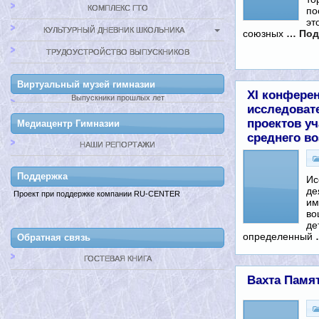
КОМПЛЕКС ГТО
по
эт
КУЛЬТУРНЫЙ ДНЕВНИК ШКОЛЬНИКА
союзных
… Под
ТРУДОУСТРОЙСТВО ВЫПУСКНИКОВ
Виртуальный музей гимназии
XI конфере
Выпускники прошлых лет
исследоват
проектов у
Медиацентр Гимназии
среднего во
НАШИ РЕПОРТАЖИ
Поддержкa
Ис
де
Проект при поддержке компании RU-CENTER
им
во
де
определенный
Обратная связь
ГОСТЕВАЯ КНИГА
Вахта Памя