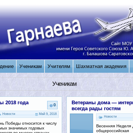
дение
Ученикам
Учителям
Шахматная академия
Ученикам
ы 2018 года
Ветераны дома — интер
0
всегда рады гостям
Новости
Май 9, 2018
Новости
нь Победы относится к числу
Весенняя Неделя
мых значимых годовых
общероссийская
ржеств во многих странах