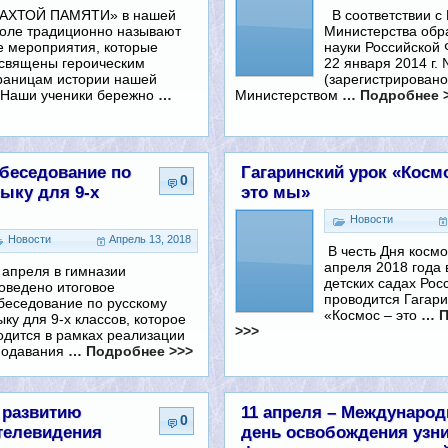
АХТОЙ ПАМЯТИ» в нашей
В соответствии с
оле традиционно называют
Министерства обр
е мероприятия, которые
науки Российской
священы героическим
22 января 2014 г.
раницам истории нашей
(зарегистрировано
 Наши ученики бережно
…
Министерством
… Подробнее 
обеседование по
Гагаринский урок «Косм
0
ыку для 9-х
это мы»
Новости
Новости
Апрель 13, 2018
В честь Дня космо
апреля 2018 года 
 апреля в гимназии
детских садах Рос
оведено итоговое
проводится Гагари
беседование по русскому
«Космос – это
… П
ыку для 9-х классов, которое
>>>
одится в рамках реализации
подавания
… Подробнее >>>
 развитию
11 апреля – Междунаро
0
телевидения
день освобождения узн