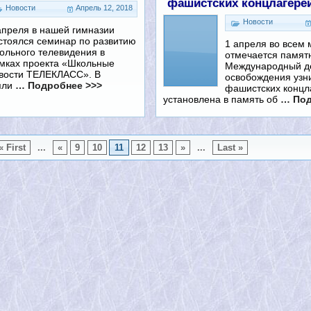
фашистских концлагере
Новости
Апрель 12, 2018
Новости
апреля в нашей гимназии
стоялся семинар по развитию
1 апреля во всем 
ольного телевидения в
отмечается памят
мках проекта «Школьные
Международный д
вости ТЕЛЕКЛАСС». В
освобождения узн
яли
… Подробнее >>>
фашистских концл
установлена в память об
… Под
« First
...
«
9
10
11
12
13
»
...
Last »