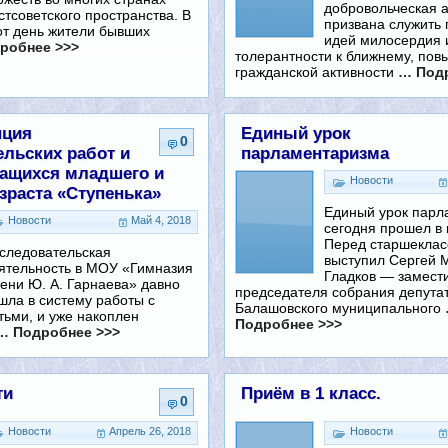
добровольческая 
стсоветского пространства. В
призвана служить
от день жители бывших
идей милосердия 
робнее >>>
толерантности к ближнему, по
гражданской активности
… Подр
нция
Единый урок
0
ельских работ и
парламентаризма
чащихся младшего и
Новости
зраста «Ступенька»
Единый урок парл
Новости
Май 4, 2018
сегодня прошел в 
Перед старшеклас
следовательская
выступил Сергей 
ятельность в МОУ «Гимназия
Гладков — замест
ени Ю. А. Гарнаева» давно
председателя собрания депута
шла в систему работы с
Балашовского муниципального
тьми, и уже накоплен
Подробнее >>>
… Подробнее >>>
ти
Приём в 1 класс.
0
Новости
Апрель 26, 2018
Новости