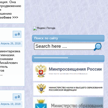
акция. Она
 продвижению
и
вышению
обнее >>>
0
Поиск по сайту
Апрель 26, 2018
аментаризма
гимназии.
****************************
сниками
Михайлович
итель
тов
…
0
Апрель 19, 2018