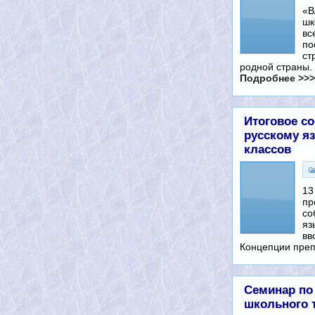
«В
шк
вс
по
ст
родной страны.
Подробнее >>>
Итоговое с
русскому яз
классов
13
пр
со
яз
вв
Концепции пре
Семинар по
школьного 