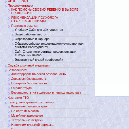
ФГОС — 2021
Профориентация
КАК ПОМОЧЬ СВОЕМУ РЕБЕНКУ В ВЫБОРЕ
ПРОФЕССИИ
РЕКОМЕНДАЦИИ ПСИХОЛОГА
СТАРШЕКЛАССНИКАМ
Полезные ссылки
Учеба.ру Сайт для абитуриентов
Ваше рабочее место
Образование и карьера
Общероссийская информационно-справочная
система «Абитуриент»
Сайт Столичного центра профориентации
«Разумный выбор
Электронный музей профессий»
Служба школьной медиации
Безопасность
Антитеррористическая безопасность
Дорожная безопасность
Пожарная безопасность
Охрана труда
Безопасность на водоемах в период ледостава
Комплекс ГТО
Культурный дневник школьника
Каменная летопись края
По святым местам
Музейное зазеркалье
Театральные встречи
Наполним музыкой сердца…