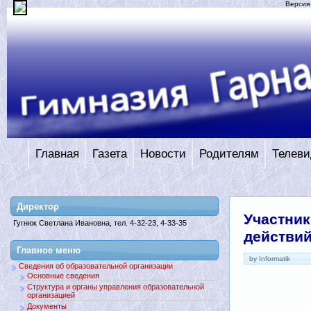
Версия
Главная
Газета
Новости
Родителям
Телеви
Директор
Участни
Гугнюк Светлана Ивановна, тел. 4-32-23, 4-33-35
действи
Главное меню
by Informatik
Сведения об образовательной организации
Основные сведения
Структура и органы управления образовательной
организацией
Документы