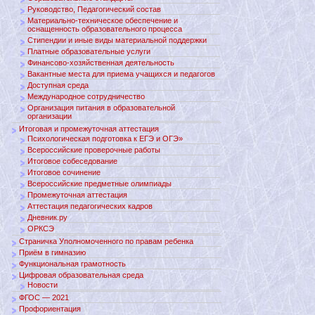
Руководство, Педагогический состав
Материально-техническое обеспечение и
оснащенность образовательного процесса
Стипендии и иные виды материальной поддержки
Платные образовательные услуги
Финансово-хозяйственная деятельность
Вакантные места для приема учащихся и педагогов
Доступная среда
Международное сотрудничество
Организация питания в образовательной
организации
Итоговая и промежуточная аттестация
Психологическая подготовка к ЕГЭ и ОГЭ»
Всероссийские проверочные работы
Итоговое собеседование
Итоговое сочинение
Всероссийские предметные олимпиады
Промежуточная аттестация
Аттестация педагогических кадров
Дневник.ру
ОРКСЭ
Страничка Уполномоченного по правам ребенка
Приём в гимназию
Функциональная грамотность
Цифровая образовательная среда
Новости
ФГОС — 2021
Профориентация