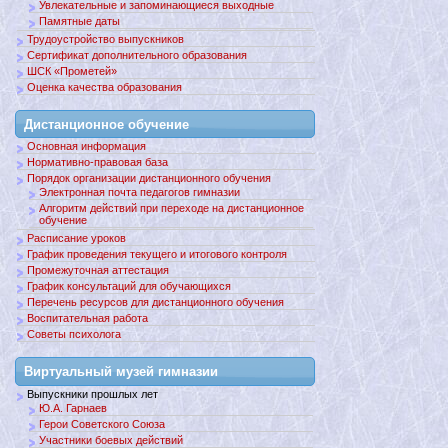
Увлекательные и запоминающиеся выходные
Памятные даты
Трудоустройство выпускников
Сертификат дополнительного образования
ШСК «Прометей»
Оценка качества образования
Дистанционное обучение
Основная информация
Нормативно-правовая база
Порядок организации дистанционного обучения
Электронная почта педагогов гимназии
Алгоритм действий при переходе на дистанционное
обучение
Расписание уроков
График проведения текущего и итогового контроля
Промежуточная аттестация
График консультаций для обучающихся
Перечень ресурсов для дистанционного обучения
Воспитательная работа
Советы психолога
Виртуальный музей гимназии
Выпускники прошлых лет
Ю.А. Гарнаев
Герои Советского Союза
Участники боевых действий