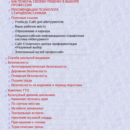
КАК ПОМОЧЬ СВОЕМУ РЕБЕНКУ В ВЫБОРЕ
ПРОФЕССИИ
РЕКОМЕНДАЦИИ ПСИХОЛОГА
СТАРШЕКЛАССНИКАМ
Полезные ссылки
Учеба.ру Сайт для абитуриентов
Ваше рабочее место
Образование и карьера
Общероссийская информационно-справочная
система «Абитуриент»
Сайт Столичного центра профориентации
«Разумный выбор
Электронный музей профессий»
Служба школьной медиации
Безопасность
Антитеррористическая безопасность
Дорожная безопасность
Пожарная безопасность
Охрана труда
Безопасность на водоемах в период ледостава
Комплекс ГТО
Культурный дневник школьника
Каменная летопись края
По святым местам
Музейное зазеркалье
Театральные встречи
Наполним музыкой сердца…
Приглашение к чтению
Туристические тропы