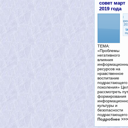
совет март
2019 года
Апре
8, 20
Н
ТЕМА:
«Проблемы
негативного
влияния
информационн
ресурсов на
нравственное
воспитание
подрастающего
поколения» Цел
рассмотреть пу
формирования
информационн
культуры и
безопасности
подрастающег
Подробнее >>>