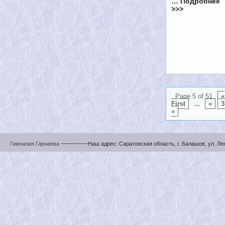
… Подробнее
>>>
Page 5 of 51
«
First
...
«
3
»
Гимназия Гарнаева
~~~~~~~~~Наш адрес: Саратовская область, г. Балашов, ул. Ленин