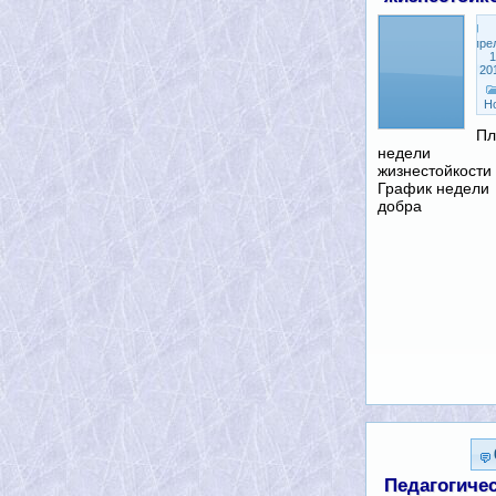
Апре
1
20
Н
Пл
недели
жизнестойкости
График недели
добра
Педагогиче