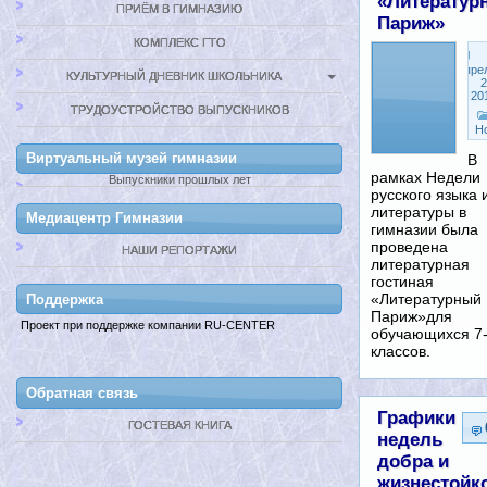
«Литератур
ПРИЁМ В ГИМНАЗИЮ
Париж»
КОМПЛЕКС ГТО
Апре
КУЛЬТУРНЫЙ ДНЕВНИК ШКОЛЬНИКА
2
20
ТРУДОУСТРОЙСТВО ВЫПУСКНИКОВ
Н
Виртуальный музей гимназии
В
рамках Недели
Выпускники прошлых лет
русского языка 
литературы в
Медиацентр Гимназии
гимназии была
проведена
НАШИ РЕПОРТАЖИ
литературная
гостиная
«Литературный
Поддержкa
Париж»для
Проект при поддержке компании RU-CENTER
обучающихся 7
классов.
Обратная связь
Графики
ГОСТЕВАЯ КНИГА
недель
добра и
жизнестойк