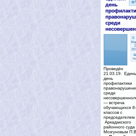
день
профилакти
правонаруш
среди
несовершен
Ма
2
20
Н
Проведён
21.03.19. Един
день
профилактики
правонарушени
среди
несовершеннол
— встреча
обучающихся 8
классов с
председателем
Аркадакского
районного суда
Мозгуновым П.В