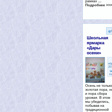
рамках
…
Подробнее >>>
Школьная
ярмарка
«Дары
осени»
Сентяб
24, 20
Н
Осень не тольк
золотая пора, н
и пора сбора
урожая. В этом
мы убедились,
побывав на
традиционной