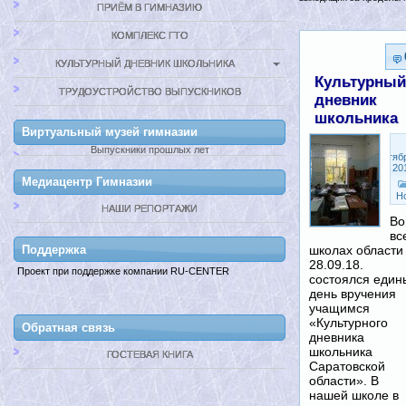
ПРИЁМ В ГИМНАЗИЮ
КОМПЛЕКС ГТО
КУЛЬТУРНЫЙ ДНЕВНИК ШКОЛЬНИКА
Культурный
ТРУДОУСТРОЙСТВО ВЫПУСКНИКОВ
дневник
школьника
Виртуальный музей гимназии
Выпускники прошлых лет
Сентяб
28, 20
Медиацентр Гимназии
Н
НАШИ РЕПОРТАЖИ
Во
вс
Поддержкa
школах области
28.09.18.
Проект при поддержке компании RU-CENTER
состоялся един
день вручения
учащимся
«Культурного
Обратная связь
дневника
школьника
ГОСТЕВАЯ КНИГА
Саратовской
области». В
нашей школе в