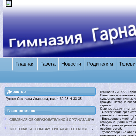
Главная
Газета
Новости
Родителям
Телеви
Директор
Гимназия им. Ю.А. Гарн
Балашова – основана в 
существования гимназия
Гугнюк Светлана Ивановна, тел. 4-32-23, 4-33-35
граждан, которые внес
страны.
Главные задачи гимназ
Главное меню
- Обеспечение преемств
ученика к осознанному
- Внедрение в учебный
СВЕДЕНИЯ ОБ ОБРАЗОВАТЕЛЬНОЙ ОРГАНИЗАЦИИ
коммуникационных техн
- Всестороннее развити
особенностей.
ИТОГОВАЯ И ПРОМЕЖУТОЧНАЯ АТТЕСТАЦИЯ
- Удовлетворение обра
выходящих за пределы 