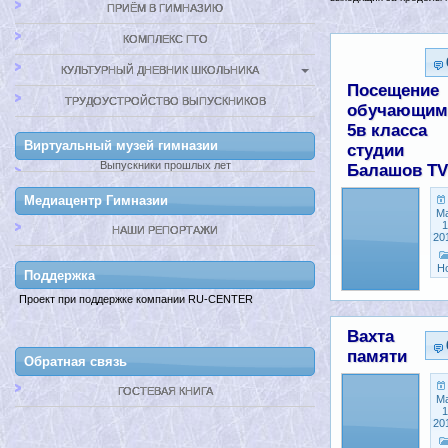
ПРИЁМ В ГИМНАЗИЮ
КОМПЛЕКС ГТО
КУЛЬТУРНЫЙ ДНЕВНИК ШКОЛЬНИКА
Посещение
ТРУДОУСТРОЙСТВО ВЫПУСКНИКОВ
обучающим
5в класса
Виртуальный музей гимназии
студии
Выпускники прошлых лет
Балашов TV
Медиацентр Гимназии
М
1
НАШИ РЕПОРТАЖИ
20
Н
Поддержкa
Проект при поддержке компании RU-CENTER
Вахта
памяти
Обратная связь
ГОСТЕВАЯ КНИГА
М
1
20