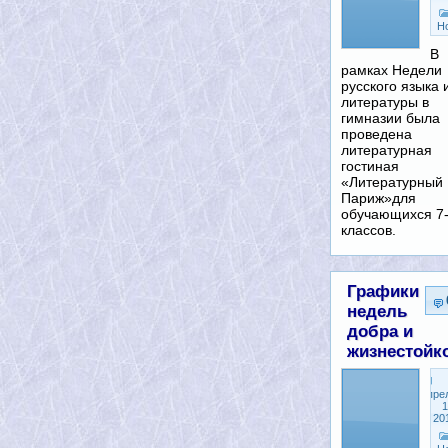
Н
В
рамках Недели
русского языка 
литературы в
гимназии была
проведена
литературная
гостиная
«Литературный
Париж»для
обучающихся 7
классов.
Графики
недель
добра и
жизнестойк
Апре
1
20