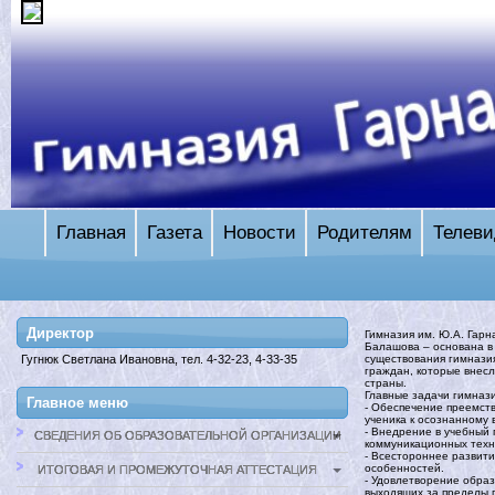
Главная
Газета
Новости
Родителям
Телеви
Директор
Гимназия им. Ю.А. Гарн
Балашова – основана в 
существования гимназия
Гугнюк Светлана Ивановна, тел. 4-32-23, 4-33-35
граждан, которые внес
страны.
Главные задачи гимназ
Главное меню
- Обеспечение преемств
ученика к осознанному
- Внедрение в учебный
СВЕДЕНИЯ ОБ ОБРАЗОВАТЕЛЬНОЙ ОРГАНИЗАЦИИ
коммуникационных техн
- Всестороннее развити
особенностей.
ИТОГОВАЯ И ПРОМЕЖУТОЧНАЯ АТТЕСТАЦИЯ
- Удовлетворение обра
выходящих за пределы 