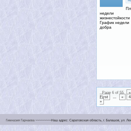
Н
Пл
недели
жизнестойкости
График недели
добра
Page 6 of 55
«
First
...
«
4
»
Гимназия Гарнаева
~~~~~~~~~Наш адрес: Саратовская область, г. Балашов, ул. Ленин