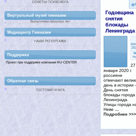
СОВЕТЫ ПСИХОЛОГА
Годовщина
Виртуальный музей гимназии
снятия
Выпускники прошлых лет
блокады
Ленинграда
Медиацентр Гимназии
НАШИ РЕПОРТАЖИ
Февра
5, 20
Поддержкa
Н
Проект при поддержке компании RU-CENTER
27
января 2020 г.
россияне
отмечают велик
Обратная связь
день в истории
День снятия
ГОСТЕВАЯ КНИГА
блокады города
Ленинграда.
Улицы города н
Неве
…
Подробнее >>>