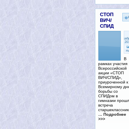
СТОП
ВИЧ/
СПИД
Декаб
8, 20
Н
В
рамках участия 
Всероссийской
акции «СТОП
ВИЧ/СПИД»,
приуроченной к
Всемирному дн
борьбы со
СПИДом в
гимназии прош
встреча
старшеклассник
… Подробнее
>>>