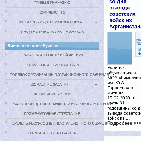
со дня
ПРИЁМ В ГИМНАЗИЮ
вывода
КОМПЛЕКС ГТО
советских
войск их
КУЛЬТУРНЫЙ ДНЕВНИК ШКОЛЬНИКА
Афганистан
ТРУДОУСТРОЙСТВО ВЫПУСКНИКОВ
Февра
19, 20
Дистанционное обучение
Н
ГРАФИК РАБОТЫ «ГОРЯЧЕЙ ЛИНИИ»
НОРМАТИВНО-ПРАВОВАЯ БАЗА
Участие
обучающихся
ПОРЯДОК ОРГАНИЗАЦИИ ДИСТАНЦИОННОГО ОБУЧЕНИЯ
МОУ «Гимназия
им. Ю.А.
ДОМАШНИЕ ЗАДАНИЯ
Гарнаева» в
митинге
РАСПИСАНИЕ УРОКОВ
15.02.2020. в
честь 31
ГРАФИК ПРОВЕДЕНИЯ ТЕКУЩЕГО И ИТОГОВОГО КОНТРОЛЯ
годовщины со д
вывода советск
ПРОМЕЖУТОЧНАЯ АТТЕСТАЦИЯ
войск из
…
Подробнее >>>
ПЕРЕЧЕНЬ РЕСУРСОВ ДЛЯ ДИСТАНЦИОННОГО ОБУЧЕНИЯ
ВОСПИТАТЕЛЬНАЯ РАБОТА