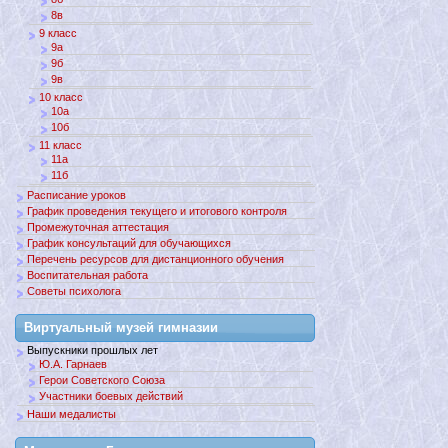
8в
9 класс
9а
9б
9в
10 класс
10а
10б
11 класс
11а
11б
Расписание уроков
График проведения текущего и итогового контроля
Промежуточная аттестация
График консультаций для обучающихся
Перечень ресурсов для дистанционного обучения
Воспитательная работа
Советы психолога
Виртуальный музей гимназии
Выпускники прошлых лет
Ю.А. Гарнаев
Герои Советского Союза
Участники боевых действий
Наши медалисты