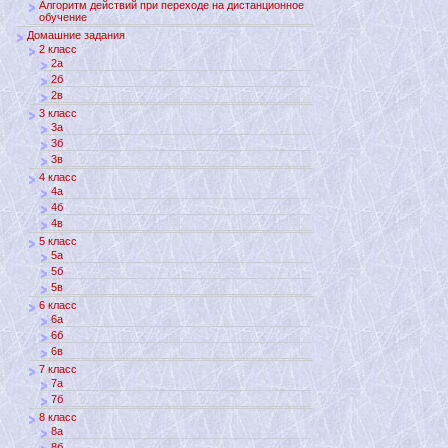
Алгоритм действий при переходе на дистанционное
обучение
Домашние задания
2 класс
2а
2б
2в
3 класс
3а
3б
3в
4 класс
4а
4б
4в
5 класс
5а
5б
5в
6 класс
6а
6б
6в
7 класс
7а
7б
8 класс
8а
8б