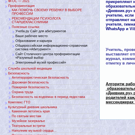
ФГОС — 2021
прикрепляют 
Профориентация
образователь
КАК ПОМОЧЬ СВОЕМУ РЕБЕНКУ В ВЫБОРЕ
«Дневник.ру» 
ПРОФЕССИИ
учителю, если
РЕКОМЕНДАЦИИ ПСИХОЛОГА
отправляют на
СТАРШЕКЛАССНИКАМ
учителя, гимн
Полезные ссылки
WhatsApp и Vib
Учеба.ру Сайт для абитуриентов
Ваше рабочее место
Образование и карьера
Общероссийская информационно-справочная
система «Абитуриент»
Учитель, пров
выставляет от
Сайт Столичного центра профориентации
«Разумный выбор
журнал, комме
Электронный музей профессий»
отметку в лич
Служба школьной медиации
Безопасность
Антитеррористическая безопасность
Дорожная безопасность
Алгоритм раб
Пожарная безопасность
образователь
Охрана труда
«Дневник.ру» 
Безопасность на водоемах в период ледостава
родителей каж
мессенджерах 
Комплекс ГТО
Культурный дневник школьника
Каменная летопись края
По святым местам
Музейное зазеркалье
Театральные встречи
Наполним музыкой сердца…