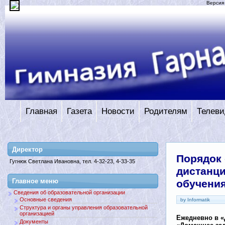
Версия
Главная
Газета
Новости
Родителям
Телеви
Директор
Порядок 
Гугнюк Светлана Ивановна, тел. 4-32-23, 4-33-35
дистанц
Главное меню
обучени
Сведения об образовательной организации
Основные сведения
by Informatik
Структура и органы управления образовательной
организацией
Ежедневно в «
Документы