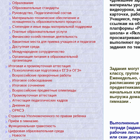
«Домашнее за
Образование
материалы уро
Образовательные стандарты
видеоуроки, з
Руководство, Педагогический состав
карточки, рабо
Материально-техническое обеспечение и
Учащиеся, пер
оснащенность образовательного процесса
ссылкам на о
Стипендии и иные виды материальной поддержки
платформы «Р
Платные образовательные услуги
школа» и «Якла
Финансово-хозяйственная деятельность
просматриваю
Вакантные места для приема учащихся и педагогов
выполняют пр
Доступная среда
задания по тем
Международное сотрудничество
Организация питания в образовательной
организации
Итоговая и промежуточная аттестация
Задания могут
Психологическая подготовка к ЕГЭ и ОГЭ»
классу, групп
Всероссийские проверочные работы
Еженедельно,
Итоговое собеседование
расписанию у
Итоговое сочинение
предметникам
Всероссийские предметные олимпиады
начальных кла
Промежуточная аттестация
выгрузка дома
Аттестация педагогических кадров
гимназии .
Дневник.ру
ОРКСЭ
Страничка Уполномоченного по правам ребенка
Приём в гимназию
Выполненные 
Функциональная грамотность
тетради (задан
Цифровая образовательная среда
рабочие листы 
Новости
или скан доку