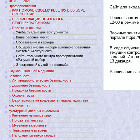
ФГОС — 2021
Профориентация
Сайт для входа: 
КАК ПОМОЧЬ СВОЕМУ РЕБЕНКУ В ВЫБОРЕ
ПРОФЕССИИ
Первое занятие
РЕКОМЕНДАЦИИ ПСИХОЛОГА
12-00
в режиме 
СТАРШЕКЛАССНИКАМ
Полезные ссылки
Учеба.ру Сайт для абитуриентов
Заочные заняти
Ваше рабочее место
портале https://t
Образование и карьера
Общероссийская информационно-справочная
В ходе обучени
система «Абитуриент»
текущий контро
Сайт Столичного центра профориентации
заданий. Итого
«Разумный выбор
13 декабря.
Электронный музей профессий»
Служба школьной медиации
Расписание за
Безопасность
Антитеррористическая безопасность
Дорожная безопасность
Пожарная безопасность
Охрана труда
Безопасность на водоемах в период ледостава
Комплекс ГТО
Культурный дневник школьника
Каменная летопись края
По святым местам
Музейное зазеркалье
Театральные встречи
Наполним музыкой сердца…