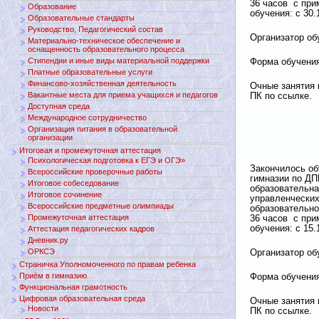
36 часов с пр
Образование
обучения: с 30.1
Образовательные стандарты
Руководство, Педагогический состав
Организатор о
Материально-техническое обеспечение и
оснащенность образовательного процесса
Стипендии и иные виды материальной поддержки
Форма обучения
Платные образовательные услуги
Финансово-хозяйственная деятельность
Очные занятия 
Вакантные места для приема учащихся и педагогов
ПК по ссылке.
Доступная среда
Международное сотрудничество
Организация питания в образовательной
организации
Итоговая и промежуточная аттестация
Психологическая подготовка к ЕГЭ и ОГЭ»
Закончилось об
Всероссийские проверочные работы
гимназии по Д
Итоговое собеседование
образовательна
Итоговое сочинение
управленческих
Всероссийские предметные олимпиады
образовательно
Промежуточная аттестация
36 часов с пр
обучения: с 15.1
Аттестация педагогических кадров
Дневник.ру
ОРКСЭ
Организатор о
Страничка Уполномоченного по правам ребенка
Приём в гимназию
Форма обучения
Функциональная грамотность
Цифровая образовательная среда
Очные занятия 
Новости
ПК по ссылке.