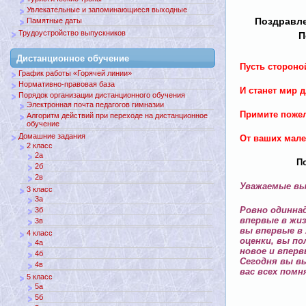
Увлекательные и запоминающиеся выходные
Памятные даты
Поздравле
Трудоустройство выпускников
П
Дистанционное обучение
Пусть стороно
График работы «Горячей линии»
Нормативно-правовая база
И станет мир д
Порядок организации дистанционного обучения
Электронная почта педагогов гимназии
Примите пожел
Алгоритм действий при переходе на дистанционное
обучение
Домашние задания
От ваших мале
2 класс
2а
П
2б
2в
Уважаемые вып
3 класс
3а
Ровно одиннад
3б
впервые в жиз
3в
вы впервые в 
4 класс
оценки, вы по
4а
новое и вперв
4б
Сегодня вы вы
4в
вас всех пом
5 класс
5а
5б