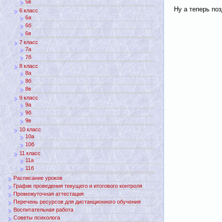
5в
Ну а теперь по
6 класс
6а
6б
6в
7 класс
7а
7б
8 класс
8а
8б
8в
9 класс
9а
9б
9в
10 класс
10а
10б
11 класс
11а
11б
Расписание уроков
График проведения текущего и итогового контроля
Промежуточная аттестация
Перечень ресурсов для дистанционного обучения
Воспитательная работа
Советы психолога