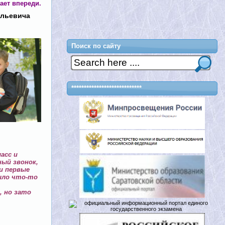
ает впереди.
ильевича
Поиск по сайту
****************************
асс и
ный звонок,
ои первые
было что-то
, но зато