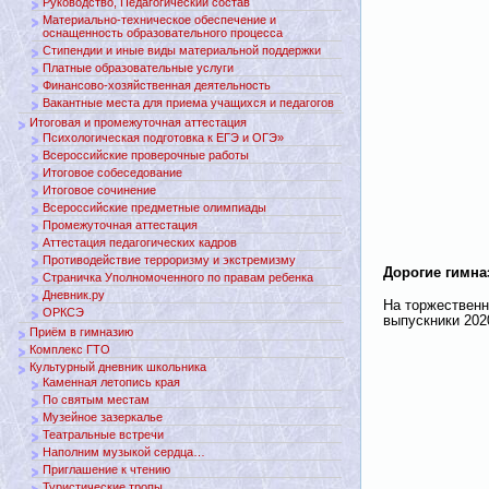
Руководство, Педагогический состав
Материально-техническое обеспечение и
оснащенность образовательного процесса
Стипендии и иные виды материальной поддержки
Платные образовательные услуги
Финансово-хозяйственная деятельность
Вакантные места для приема учащихся и педагогов
Итоговая и промежуточная аттестация
Психологическая подготовка к ЕГЭ и ОГЭ»
Всероссийские проверочные работы
Итоговое собеседование
Итоговое сочинение
Всероссийские предметные олимпиады
Промежуточная аттестация
Аттестация педагогических кадров
Противодействие терроризму и экстремизму
Дорогие гимназ
Страничка Уполномоченного по правам ребенка
Дневник.ру
На торжественн
ОРКСЭ
выпускники 202
Приём в гимназию
Комплекс ГТО
Культурный дневник школьника
Каменная летопись края
По святым местам
Музейное зазеркалье
Театральные встречи
Наполним музыкой сердца…
Приглашение к чтению
Туристические тропы