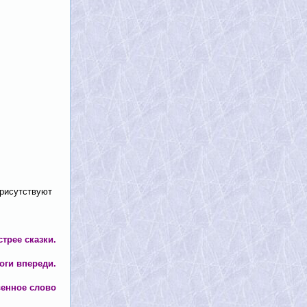
присутствуют
трее сказки.
оги впереди.
венное слово