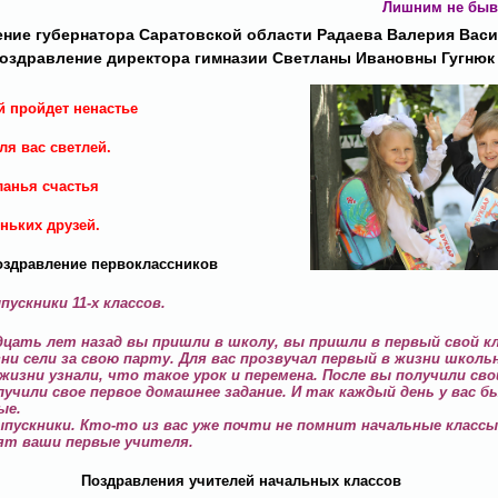
Лишним не быв
ние губернатора Саратовской области Радаева Валерия Вас
оздравление директора гимназии Светланы Ивановны Гугнюк
й пройдет ненастье
ля вас светлей.
анья счастья
ньких друзей.
оздравление первоклассников
ускники 11-х классов.
цать лет назад вы пришли в школу, вы пришли в первый свой кл
ни сели за свою парту. Для вас прозвучал первый в жизни школь
жизни узнали, что такое урок и перемена. После вы получили св
лучили свое первое домашнее задание. И так каждый день у вас 
ые.
пускники. Кто-то из вас уже почти не помнит начальные классы
нят ваши первые учителя.
Поздравления учителей начальных классов