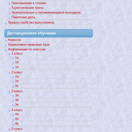
Приглашение к чтению
Туристические тропы
Увлекательные и запоминающиеся выходные
Памятные даты
Трудоустройство выпускников
Дистанционное обучение
Новости
Нормативно-правовая база
Информация по классам
1 класс
1а
1б
1в
2 класс
2а
2б
2в
3 класс
3а
3б
3в
4 класс
4а
4б
4в
5 класс