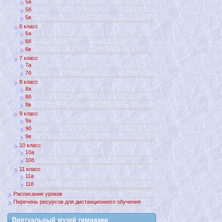
5а
5б
5в
6 класс
6а
6б
6в
7 класс
7а
7б
8 класс
8а
8б
8в
9 класс
9а
9б
9в
10 класс
10а
10б
11 класс
11а
11б
Расписание уроков
Перечень ресурсов для дистанционного обучения
Виртуальный музей гимназии