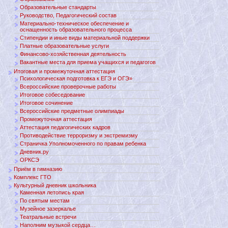
Образовательные стандарты
Руководство, Педагогический состав
Материально-техническое обеспечение и
оснащенность образовательного процесса
Стипендии и иные виды материальной поддержки
Платные образовательные услуги
Финансово-хозяйственная деятельность
Вакантные места для приема учащихся и педагогов
Итоговая и промежуточная аттестация
Психологическая подготовка к ЕГЭ и ОГЭ»
Всероссийские проверочные работы
Итоговое собеседование
Итоговое сочинение
Всероссийские предметные олимпиады
Промежуточная аттестация
Аттестация педагогических кадров
Противодействие терроризму и экстремизму
Страничка Уполномоченного по правам ребенка
Дневник.ру
ОРКСЭ
Приём в гимназию
Комплекс ГТО
Культурный дневник школьника
Каменная летопись края
По святым местам
Музейное зазеркалье
Театральные встречи
Наполним музыкой сердца…