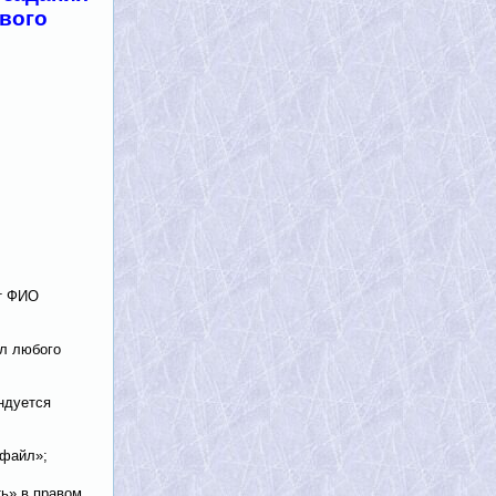
вого
от ФИО
йл любого
ндуется
 файл»;
ть» в правом