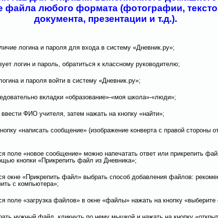
е файла любого формата (фотографии, тексто
документа, презентации и т.д.).
аличие логина и пароля для входа в систему «Дневник.ру»;
твует логин и пароль, обратиться к классному руководителю;
логина и пароля войти в систему «Дневник.ру»;
ледовательно вкладки «образование»-«моя школа»-«люди»;
» ввести ФИО учителя, затем нажать на кнопку «найти»;
 кнопку «написать сообщение» (изображение конверта с правой стороны 
ся поле «новое сообщение» можно напечатать ответ или прикрепить фа
щью кнопки «Прикрепить файл из Дневника»;
ся окне «Прикрепить файл» выбрать способ добавления файлов: рекоме
зить с компьютера»;
ся поле «загрузка файлов» в окне «файлы» нажать на кнопку «выберите
брать нужный файл, кликнуть по нему мышкой и нажать на кнопку «откры