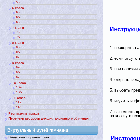
5в
6 класс
6а
6б
6в
Инструкц
7 класс
7а
7б
8 класс
8а
1. проверить н
8б
8в
2. если отсутс
9 класс
9а
3. при наличии 
9б
9в
4. открыть вкл
10 класс
10а
5. выбрать пре
10б
11 класс
6. изучить инф
11а
11б
7. выполнить п
Расписание уроков
на кнопку в пр
Перечень ресурсов для дистанционного обучения
Виртуальный музей гимназии
Инструкц
Выпускники прошлых лет