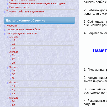
ознакомления с
Увлекательные и запоминающиеся выходные
Памятные даты
2. Ребенок дол
Трудоустройство выпускников
используя сист
Дистанционное обучение
3. Соблюдать 
письменной раб
Новости
Нормативно-правовая база
4. Родителям о
Информация по классам
1 класс
1а
1б
1в
Памят
2 класс
2а
2б
2в
3 класс
1. Письменная 
3а
3б
2. Каждая пись
3в
листа информац
4 класс
4а
3. Если работа
4б
расположение, 
4в
5 класс
4. Рукописные 
5а
задания.
5б