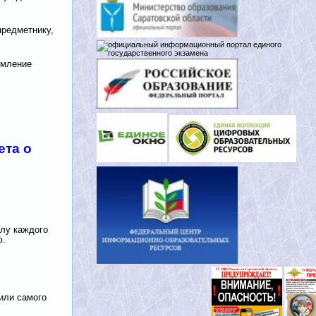
предметнику,
рмление
ета о
лу каждого
ю.
или самого