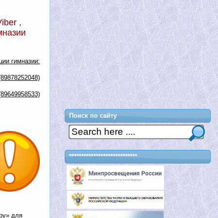
ber ,
мназии
ии гимназии:
(89878252048)
(89649958533)
Поиск по сайту
****************************
ру» для