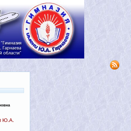
ровна
и Ю.А.