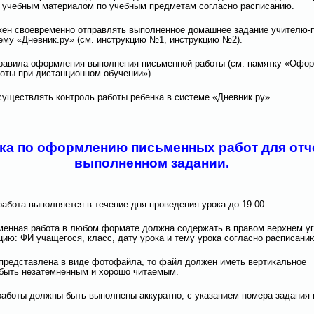
 учебным материалом по учебным предметам согласно расписанию.
жен своевременно отправлять выполненное домашнее задание учителю-
ему «Дневник.ру» (см. инструкцию №1, инструкцию №2).
правила оформления выполнения письменной работы (см. памятку «Офо
оты при дистанционном обучении»).
существлять контроль работы ребенка в системе «Дневник.ру».
ка по оформлению письменных работ для отч
выполненном задании.
работа выполняется в течение дня проведения урока до 19.00.
менная работа в любом формате должна содержать в правом верхнем уг
ию: ФИ учащегося, класс, дату урока и тему урока согласно расписани
 представлена в виде фотофайла, то файл должен иметь вертикальное
быть незатемненным и хорошо читаемым.
работы должны быть выполнены аккуратно, с указанием номера задания 