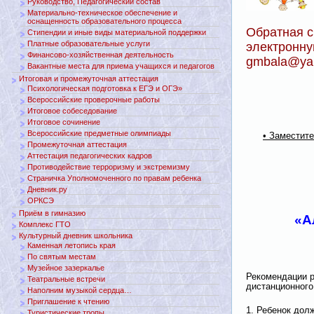
Руководство, Педагогический состав
Материально-техническое обеспечение и
оснащенность образовательного процесса
Обратная с
Стипендии и иные виды материальной поддержки
Платные образовательные услуги
электронну
Финансово-хозяйственная деятельность
gmbala@ya
Вакантные места для приема учащихся и педагогов
Итоговая и промежуточная аттестация
Психологическая подготовка к ЕГЭ и ОГЭ»
Всероссийские проверочные работы
Итоговое собеседование
Итоговое сочинение
Всероссийские предметные олимпиады
• Заместит
Промежуточная аттестация
Аттестация педагогических кадров
Противодействие терроризму и экстремизму
Страничка Уполномоченного по правам ребенка
Дневник.ру
ОРКСЭ
Приём в гимназию
«А
Комплекс ГТО
Культурный дневник школьника
Каменная летопись края
По святым местам
Музейное зазеркалье
Рекомендации р
Театральные встречи
дистанционного
Наполним музыкой сердца…
Приглашение к чтению
1. Ребенок дол
Туристические тропы