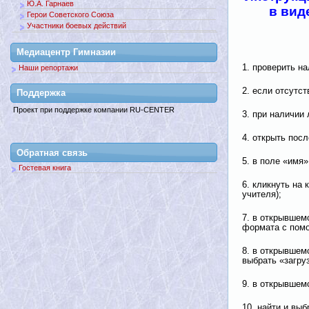
Ю.А. Гарнаев
в вид
Герои Советского Союза
Участники боевых действий
Медиацентр Гимназии
1. проверить н
Наши репортажи
2. если отсутс
Поддержкa
Проект при поддержке компании RU-CENTER
3. при наличии 
4. открыть пос
Обратная связь
5. в поле «имя
Гостевая книга
6. кликнуть на
учителя);
7. в открывшем
формата с помо
8. в открывшем
выбрать «загру
9. в открывшем
10. найти и вы