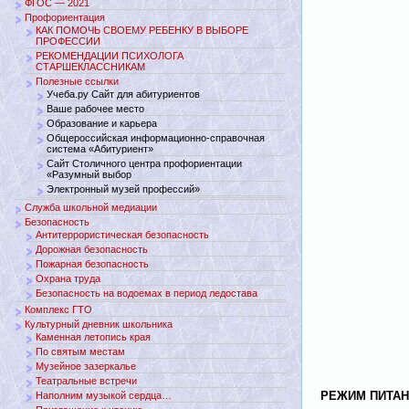
ФГОС — 2021
Профориентация
КАК ПОМОЧЬ СВОЕМУ РЕБЕНКУ В ВЫБОРЕ
ПРОФЕССИИ
РЕКОМЕНДАЦИИ ПСИХОЛОГА
СТАРШЕКЛАССНИКАМ
Полезные ссылки
Учеба.ру Сайт для абитуриентов
Ваше рабочее место
Образование и карьера
Общероссийская информационно-справочная
система «Абитуриент»
Сайт Столичного центра профориентации
«Разумный выбор
Электронный музей профессий»
Служба школьной медиации
Безопасность
Антитеррористическая безопасность
Дорожная безопасность
Пожарная безопасность
Охрана труда
Безопасность на водоемах в период ледостава
Комплекс ГТО
Культурный дневник школьника
Каменная летопись края
По святым местам
Музейное зазеркалье
Театральные встречи
РЕЖИМ ПИТА
Наполним музыкой сердца…