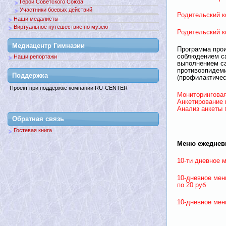
Герои Советского Союза
Участники боевых действий
Родительский к
Наши медалисты
Виртуальное путешествие по музею
Родительский к
Медиацентр Гимназии
Программа прои
соблюдением с
Наши репортажи
выполнением са
противоэпидем
Поддержкa
(профилактичес
Проект при поддержке компании RU-CENTER
Мониторинговая
Анкетирование 
Анализ анкеты 
Обратная связь
Гостевая книга
Меню ежедневн
10-ти дневное м
10-дневное мен
по 20 руб
10-дневное меню