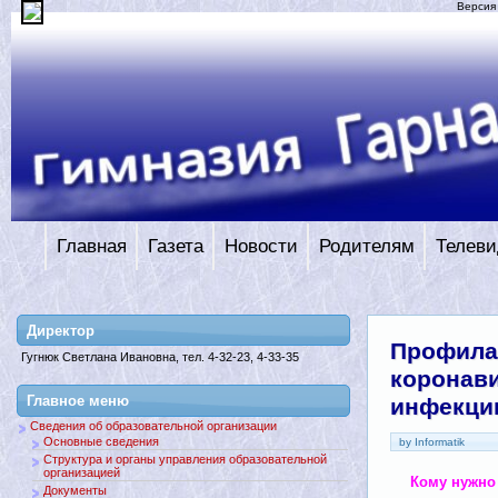
Версия
Главная
Газета
Новости
Родителям
Телеви
Директор
Профила
Гугнюк Светлана Ивановна, тел. 4-32-23, 4-33-35
коронав
Главное меню
инфекци
Сведения об образовательной организации
Основные сведения
by Informatik
Структура и органы управления образовательной
организацией
Кому нужно
Документы