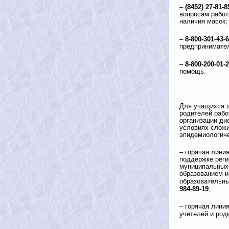
(8452) 27-81-85
–
вопросам работ
наличия масок;
8-800-301-43-
–
предпринимател
8-800-200-01-
–
помощь.
Для учащихся ш
родителей рабо
организации ди
условиях слож
эпидемиологиче
– горячая лини
поддержке реги
муниципальных
образованием и
образовательны
984-89-19
;
– горячая лини
учителей и род