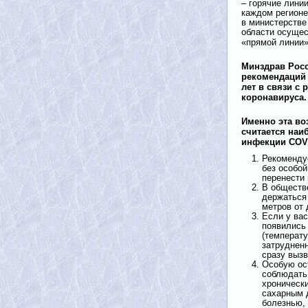
– горячие лини
каждом регионе
в министерстве
области осущес
«прямой линии
Минздрав Росс
рекомендаций 
лет в связи с
коронавируса.
Именно эта во
считается наи
инфекции COVI
Рекоменду
без особо
перенести 
В обществ
держаться 
метров от 
Если у вас
появились
(температу
затруднен
сразу вызв
Особую ос
соблюдать
хроническ
сахарным 
болезнью,