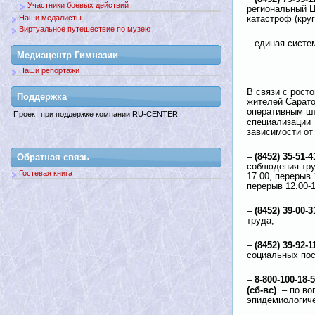
Участники боевых действий
региональный 
Наши медалисты
катастроф (кру
Виртуальное путешествие по музею
– единая систе
Медиацентр Гимназии
Наши репортажи
В связи с рост
Поддержкa
жителей Сарато
оперативным шт
Проект при поддержке компании RU-CENTER
специализаци
зависимости от
(8452) 35-51-4
–
Обратная связь
соблюдения тру
Гостевая книга
17.00, перерыв 1
перерыв 12.00-
(8452) 39-00-3
–
труда;
(8452) 39-92-1
–
социальных пос
8-800-100-18-5
–
(сб-вс)
– по во
эпидемиологиче