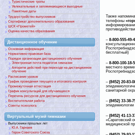
Туристические тропы
Увлекательные и запоминающиеся выходные
Памятные даты
Также напомина
Трудоустройство выпускников
«гор
телефоны
Сертификат дополнительного образования
информировани
ШСК «Прометей»
противодействи
Оценка качества образования
8-800-555-49-
–
Дистанционное обучение
консультационн
Роспотребнадзо
Основная информация
бесплатный)
Нормативно-правовая база
Порядок организации дистанционного обучения
8-800-100-18-
Электронная почта педагогов гимназии
–
местного време
Алгоритм действий при переходе на дистанционное
обучение
Роспотребнадзо
Расписание уроков
График проведения текущего и итогового контроля
(8452) 20-83-0
–
эпидемиологиче
Промежуточная аттестация
санитарной охр
График консультаций для обучающихся
Перечень ресурсов для дистанционного обучения
(8452) 33-38-7
Воспитательная работа
–
эпидемиологии 
Советы психолога
(8452) 41-13-3
–
Виртуальный музей гимназии
«Саратовский о
Выпускники прошлых лет
медицинской п
Ю.А. Гарнаев
Герои Советского Союза
(8452) 79-93-1
–