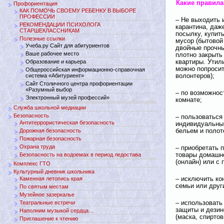
Какие правил
Профориентация
КАК ПОМОЧЬ СВОЕМУ РЕБЕНКУ В ВЫБОРЕ
ПРОФЕССИИ
– Не выходить 
РЕКОМЕНДАЦИИ ПСИХОЛОГА
карантина, даж
СТАРШЕКЛАССНИКАМ
посылку, купит
Полезные ссылки
мусор (бытовой
Учеба.ру Сайт для абитуриентов
двойные прочны
Ваше рабочее место
плотно закрыть
Образование и карьера
квартиры. Утил
можно попросит
Общероссийская информационно-справочная
система «Абитуриент»
волонтеров);
Сайт Столичного центра профориентации
«Разумный выбор
– по возможнос
Электронный музей профессий»
комнате;
Служба школьной медиации
Безопасность
– пользоваться
Антитеррористическая безопасность
индивидуальны
Дорожная безопасность
бельем и полот
Пожарная безопасность
Охрана труда
– приобретать 
Безопасность на водоемах в период ледостава
товары домашне
(онлайн) или с
Комплекс ГТО
Культурный дневник школьника
Каменная летопись края
– исключить ко
семьи или друг
По святым местам
Музейное зазеркалье
Театральные встречи
– использовать
защиты и дези
Наполним музыкой сердца…
(маска, спирто
Приглашение к чтению