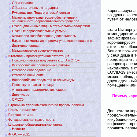
Образование
Образовательные стандарты
Коронавирусна
Руководство, Педагогический состав
воздушно-капел
Материально-техническое обеспечение и
путем от челове
оснащенность образовательного процесса
Стипендии и иные виды материальной поддержки
Если Вы вернул
Платные образовательные услуги
командировки и
Финансово-хозяйственная деятельность
зафиксированы
Вакантные места для приема учащихся и педагогов
коронавирусом,
Доступная среда
этом в лечебно
Международное сотрудничество
Вашего прожива
у себя дома в т
Итоговая и промежуточная аттестация
предотвратить
Психологическая подготовка к ЕГЭ и ОГЭ»
распространени
Всероссийские проверочные работы
находились в с
Итоговое собеседование
COVID-19 вмест
Итоговое сочинение
можно соблюда
Всероссийские предметные олимпиады
двухнедельный 
Промежуточная аттестация
помещении или 
Аттестация педагогических кадров
Дневник.ру
Почему кара
ОРКСЭ
Страничка Уполномоченного по правам ребенка
Приём в гимназию
Две недели кар
Горячее питание
продолжительн
инкубационному
Функциональная грамотность
инфекции – вре
Цифровая образовательная среда
проявить первы
Новости
ФГОС — 2021