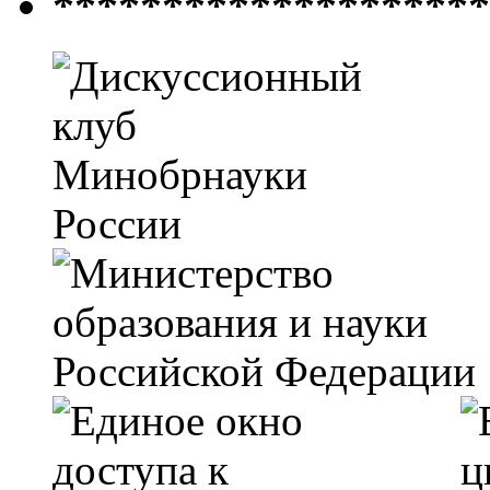
********************