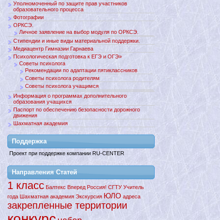
Уполномоченный по защите прав участников
образовательного процесса
Фотографии
ОРКСЭ.
Личное заявление на выбор модуля по ОРКСЭ.
Стипендии и иные виды материальной поддержки.
Медиацентр Гимназии Гарнаева
Психологическая подготовка к ЕГЭ и ОГЭ»
Советы психолога
Рекомендации по адаптации пятиклассников
Советы психолога родителям
Советы психолога учащимся
Информация о программах дополнительного
образования учащихся
Паспорт по обеспечению безопасности дорожного
движения
Шахматная академия
Поддержкa
Проект при поддержке компании RU-CENTER
Направления Статей
1 класс
Балтекс
Вперед
Россия!
СГТУ
Учитель
ЮЛО
года
Шахматная академия
Экскурсия
адреса
закрепленные территории
конкурс