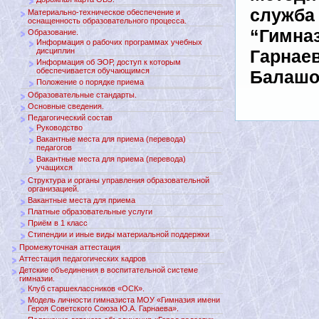
служба
Материально-техническое обеспечение и
оснащенность образовательного процесса.
“Гимназ
Образование.
Информация о рабочих программах учебных
дисциплин
Гарнаев
Информация об ЭОР, доступ к которым
обеспечивается обучающимся
Балашо
Положение о порядке приема
Образовательные стандарты.
Основные сведения.
Педагогический состав
Руководство
Вакантные места для приема (перевода)
педагогов
Вакантные места для приема (перевода)
учащихся
Структура и органы управления образовательной
организацией.
Вакантные места для приема
Платные образовательные услуги
Приём в 1 класс
Стипендии и иные виды материальной поддержки
Промежуточная аттестация
Аттестация педагогических кадров
Детские объединения в воспитательной системе
гимназии.
Клуб старшеклассников «ОСК».
Модель личности гимназиста МОУ «Гимназия имени
Героя Советского Союза Ю.А. Гарнаева».