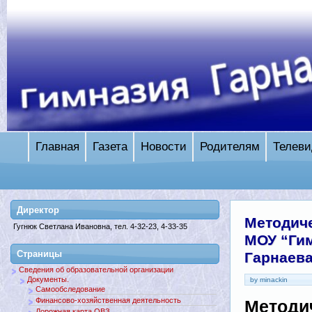
Главная
Газета
Новости
Родителям
Телеви
Директор
Методич
Гугнюк Светлана Ивановна, тел. 4-32-23, 4-33-35
МОУ “Гим
Страницы
Гарнаева
Сведения об образовательной организации
Документы.
by minackin
Самообследование
Финансово-хозяйственная деятельность
Методи
Дорожная карта ОВЗ.