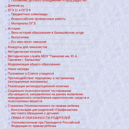
Положение детского объединения «Город радости».
Дневник.ру
ЕГЭ 11 и ОГЭ 9
Предметные олимпиады
Всероссийские проверочные работы
Материалы ОГЭ.
История
Вехи истории образования в Балашовском уезде
Выпускники
Его имя носит гимназия
Конкурсы для гимназистов
Методическая копилка
Методическая служба МОУ “Гимназия им. Ю.А.
Гарнаева г. Балашова”
Модернизация общего образования
Наши награды
Положение о Совете учащихся
Противодействие терроризму и экстремизму
(агитационные материалы)
Реализация антикоррупционной политики
Социально-психологическое тестирование
обучающихся, направленное на раннее выявление
немедицинского потребления наркотических средств и
психотропных веществ
Страничка Уполномоченного по правам ребенка
Консультация для родителей «Профилактика
жестокого обращения с детьми»
ПРАВА И ОБЯЗАННОСТИ РОДИТЕЛЕЙ
Уполномоченным при Президенте Российской
Федерации по правам ребенка