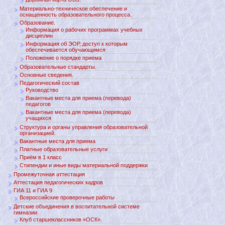
Материально-техническое обеспечение и
оснащенность образовательного процесса.
Образование.
Информация о рабочих программах учебных
дисциплин
Информация об ЭОР, доступ к которым
обеспечивается обучающимся
Положение о порядке приема
Образовательные стандарты.
Основные сведения.
Педагогический состав
Руководство
Вакантные места для приема (перевода)
педагогов
Вакантные места для приема (перевода)
учащихся
Структура и органы управления образовательной
организацией.
Вакантные места для приема
Платные образовательные услуги
Приём в 1 класс
Стипендии и иные виды материальной поддержки
Промежуточная аттестация
Аттестация педагогических кадров
ГИА 11 и ГИА 9
Всероссийские проверочные работы
Детские объединения в воспитательной системе
гимназии.
Клуб старшеклассников «ОСК».