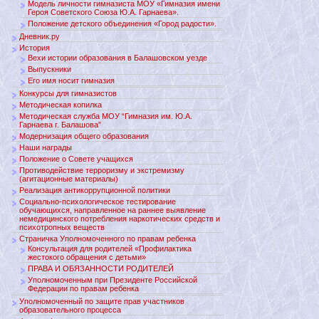
Модель личности гимназиста МОУ «Гимназия имени
Героя Советского Союза Ю.А. Гарнаева».
Положение детского объединения «Город радости».
Дневник.ру
История
Вехи истории образования в Балашовском уезде
Выпускники
Его имя носит гимназия
Конкурсы для гимназистов
Методическая копилка
Методическая служба МОУ “Гимназия им. Ю.А.
Гарнаева г. Балашова”
Модернизация общего образования
Наши награды
Положение о Совете учащихся
Противодействие терроризму и экстремизму
(агитационные материалы)
Реализация антикоррупционной политики
Социально-психологическое тестирование
обучающихся, направленное на раннее выявление
немедицинского потребления наркотических средств и
психотропных веществ
Страничка Уполномоченного по правам ребенка
Консультация для родителей «Профилактика
жестокого обращения с детьми»
ПРАВА И ОБЯЗАННОСТИ РОДИТЕЛЕЙ
Уполномоченным при Президенте Российской
Федерации по правам ребенка
Уполномоченный по защите прав участников
образовательного процесса