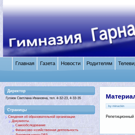
Главная
Газета
Новости
Родителям
Телеви
Директор
Материа
Гугнюк Светлана Ивановна, тел. 4-32-23, 4-33-35
by minackin
Страницы
Репетиционный 
Сведения об образовательной организации
Документы.
Самообследование
Финансово-хозяйственная деятельность
Дорожная карта ОВЗ.