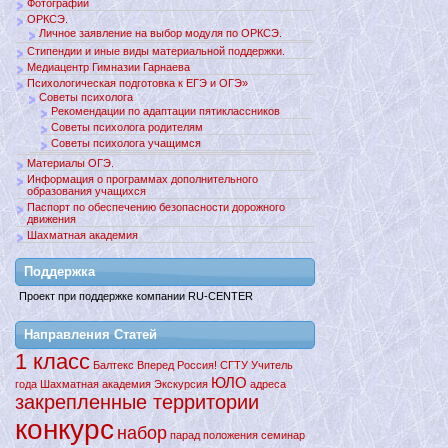
Фотографии
ОРКСЭ.
Личное заявление на выбор модуля по ОРКСЭ.
Стипендии и иные виды материальной поддержки.
Медиацентр Гимназии Гарнаева
Психологическая подготовка к ЕГЭ и ОГЭ»
Советы психолога
Рекомендации по адаптации пятиклассников
Советы психолога родителям
Советы психолога учащимся
Материалы ОГЭ.
Информация о программах дополнительного
образования учащихся
Паспорт по обеспечению безопасности дорожного
движения
Шахматная академия
Поддержкa
Проект при поддержке компании RU-CENTER
Направления Статей
1 класс
Балтекс
Вперед
Россия!
СГТУ
Учитель
ЮЛО
года
Шахматная академия
Экскурсия
адреса
закрепленные территории
конкурс
набор
парад
положения
семинар