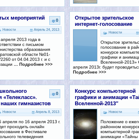
тых мероприятий
Открытое зрительское
0
интернет-голосование
Новости
Апрель 24, 2013
Новости
 апреля 2013 года в
Открытое зрительс
ответствии с письмом
голосование в ра
нистерства образования
конкурсе компьют
ратовской области №01-
графики и анимац
/2260 от 04.04.2013 г. и с
Вселенной-2013» 
изации
… Подробнее >>>
апреля 2013г. будет проводить
Подробнее >>>
школьного
Конкурс компьютерной
0
 «Телекласс».
графики и анимации «Т
наших гимназистов
Вселенной-2013″
Новости
Апрель 8, 2013
Новости
6 апреля по 16 апреля 2013 г.
Положение о еже
дет проходить онлайн
районном конкурс
лосование в Фестивале
компьютерной гра
ольного телевидения
анимации «Тайны