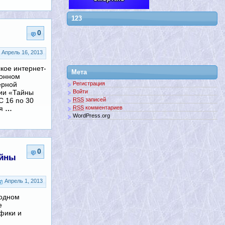
123
0
Апрель 16, 2013
кое интернет-
Мета
йонном
ерной
Регистрация
ии «Тайны
Войти
С 16 по 30
RSS
записей
ся
…
RSS
комментариев
WordPress.org
0
айны
Апрель 1, 2013
годном
е
фики и