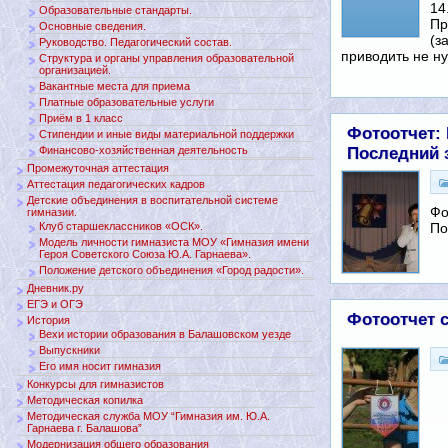
14
Образовательные стандарты.
Пр
Основные сведения.
(з
Руководство. Педагогический состав.
приводить не н
Структура и органы управления образовательной
организацией.
Вакантные места для приема
Платные образовательные услуги
Приём в 1 класс
Фотоотчет:
Стипендии и иные виды материальной поддержки
Последний 
Финансово-хозяйственная деятельность
Промежуточная аттестация
Аттестация педагогических кадров
Детские объединения в воспитательной системе
Фо
гимназии.
По
Клуб старшеклассников «ОСК».
Модель личности гимназиста МОУ «Гимназия имени
Героя Советского Союза Ю.А. Гарнаева».
Положение детского объединения «Город радости».
Дневник.ру
ЕГЭ и ОГЭ
Фотоотчет 
История
Вехи истории образования в Балашовском уезде
Выпускники
Его имя носит гимназия
Конкурсы для гимназистов
Методическая копилка
Методическая служба МОУ “Гимназия им. Ю.А.
Гарнаева г. Балашова”
Модернизация общего образования