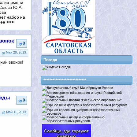
азия имени
 Союза Ю.А.
ова
ает набор на
ее >>>
вонок
0
Май 29, 2013
Погода
дний звонок!
****************************
беды
0
Май 11, 2013