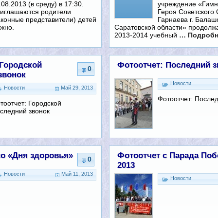
.08.2013 (в среду) в 17:30.
учреждение «Гимн
иглашаются родители
Героя Советского
аконные представители) детей
Гарнаева г. Балаш
ужно.
Саратовской области» продолж
2013-2014 учебный
… Подробн
 Городской
Фотоотчет: Последний з
0
звонок
Новости
Новости
Май 29, 2013
Фотоотчет: После
тоотчет: Городской
следний звонок
со «Дня здоровья»
Фотоотчет с Парада По
0
2013
Новости
Май 11, 2013
Новости