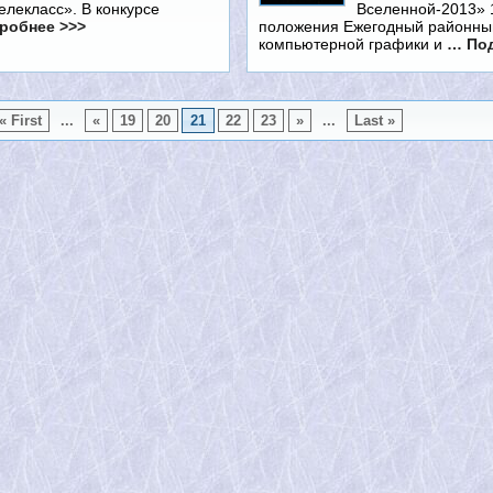
елекласс». В конкурсе
Вселенной-2013
робнее >>>
положения Ежегодный районны
компьютерной графики и
… Под
« First
...
«
19
20
21
22
23
»
...
Last »