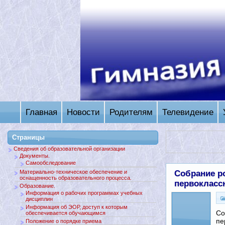
Главная
Новости
Родителям
Телевидение
Страницы
Сведения об образовательной организации
Документы.
Самообследование
Собрание р
Материально-техническое обеспечение и
оснащенность образовательного процесса.
первокласс
Образование.
Информация о рабочих программах учебных
дисциплин
Информация об ЭОР, доступ к которым
Со
обеспечивается обучающимся
пе
Положение о порядке приема