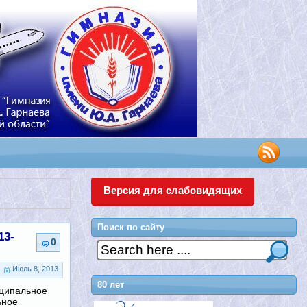
Версия для слабовидящих
Поиск по сайту
13-
0
Июль 8, 2013
80 лет
ципальное
ьное