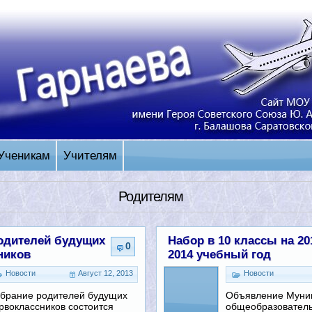
Ученикам
Учителям
Родителям
одителей будущих
Набор в 10 классы на 20
0
ников
2014 учебный год
Новости
Август 12, 2013
Новости
брание родителей будущих
Объявление Муни
рвоклассников состоится
общеобразовател